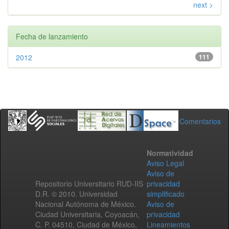
next >
Fecha de lanzamiento
2012
111
Comentarios
Normatividad
Aviso Legal
Aviso de
Repositorio Universitario RUD-IIS
privacidad
D.R. © 2010. Universidad
simplificado
Nacional Autónoma de México.
Aviso de
Ciudad Universitaria, Coyoacán,
privacidad
C. P. 04510, Ciudad de México,
Lineamientos