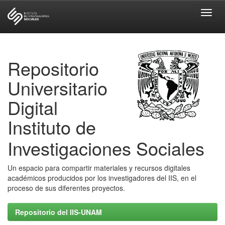
Skip
navigation
Repositorio
Universitario
Digital
Instituto de
Investigaciones Sociales
Un espacio para compartir materiales y recursos digitales
académicos producidos por los investigadores del IIS, en el
proceso de sus diferentes proyectos.
Repositorio del IIS-UNAM