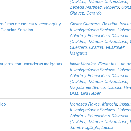
(CUAED)
;
Mirador Universitario
;
Zepeda Martínez, Roberto
;
Gonz
Chávez, Gerardo
líticas de ciencia y tecnología y
Casas Guerrero, Rosalba
;
Instit
 Ciencias Sociales
Investigaciones Sociales
;
Univer
Abierta y Educación a Distancia
(CUAED)
;
Mirador Universitario
;
Guerrero, Cristina
;
Velázquez,
Margarita
mujeres comunicadoras indígenas
Nava Morales, Elena
;
Instituto d
Investigaciones Sociales
;
Univer
Abierta y Educación a Distancia
(CUAED)
;
Mirador Universitario
;
Magallanes Blanco, Claudia
;
Pér
Díaz, Lilia Héber
lico
Meneses Reyes, Marcela
;
Instit
Investigaciones Sociales
;
Univer
Abierta y Educación a Distancia
(CUAED)
;
Mirador Universitario
;
Jahel
;
Pogliaghi, Leticia