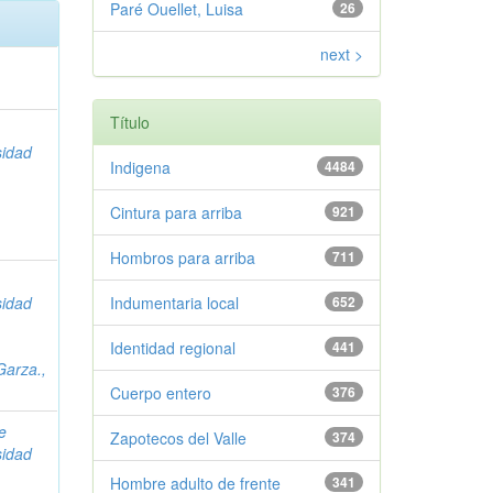
Paré Ouellet, Luisa
26
next >
Título
sidad
Indigena
4484
Cintura para arriba
921
Hombros para arriba
711
sidad
Indumentaria local
652
Identidad regional
441
Garza.,
Cuerpo entero
376
de
Zapotecos del Valle
374
sidad
Hombre adulto de frente
341