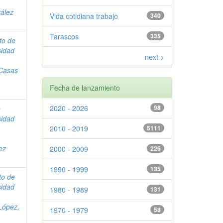
ález
Vida cotidiana trabajo
340
Tarascos
335
uto de
sidad
next >
Casas
Fecha de lanzamiento
2020 - 2026
98
e
sidad
2010 - 2019
5111
ez
2000 - 2009
226
1990 - 1999
135
uto de
sidad
1980 - 1989
131
López,
1970 - 1979
58