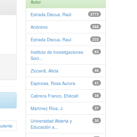
Autor
Estrada Discua, Raúl
3773
Anónimo
588
Estrada Discua, Raul
233
Instituto de Investigaciones
83
Soci...
Ziccardi, Alicia
46
Espinosa, Rosa Aurora
41
Cabrera Franco, Ehécatl
38
Martínez Ríos, J.
37
Universidad Abierta y
30
guiente
Educación a...