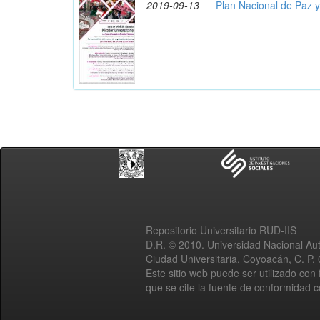
2019-09-13
Plan Nacional de Paz 
Repositorio Universitario RUD-IIS
D.R. © 2010. Universidad Nacional A
Ciudad Universitaria, Coyoacán, C. P.
Este sitio web puede ser utilizado con 
que se cite la fuente de conformidad 