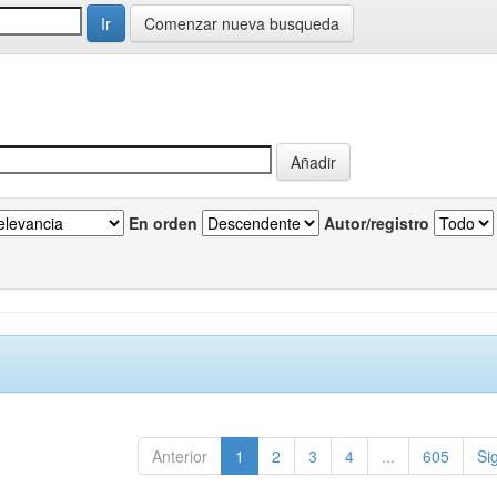
Comenzar nueva busqueda
En orden
Autor/registro
Anterior
1
2
3
4
...
605
Si