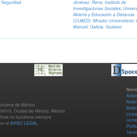
y Seguridad
Jiménez, Rene
;
Instituto de
Investigaciones Sociales
;
Univer
Abierta y Educación a Distancia
(CUAED)
;
Mirador Universitario
;
Manuel
;
Galicia, Gustavo
Norm
Aviso
Aviso
utónoma de México.
Aviso
 04510, Ciudad de México, México.
Linea
fines no lucrativos siempre
conte
con el
AVISO LEGAL
.
Polít
Térmi