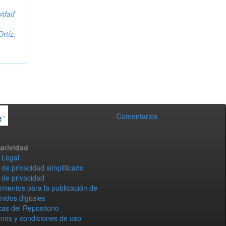
sidad
Ortíz,
Comentarios
atividad
 Legal
 de privacidad simplificado
 de privacidad
mientos para la publicación de
nidos digitales
icas del Repositorio
nos y condiciones de uso