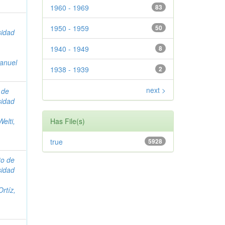
1960 - 1969
83
1950 - 1959
50
sidad
1940 - 1949
8
anuel
1938 - 1939
2
next >
o de
sidad
Welti,
Has File(s)
true
5928
uto de
sidad
Ortíz,