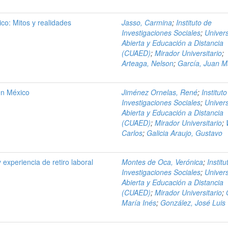
ico: Mitos y realidades
Jasso, Carmina
;
Instituto de
Investigaciones Sociales
;
Univer
Abierta y Educación a Distancia
(CUAED)
;
Mirador Universitario
;
Arteaga, Nelson
;
García, Juan M
en México
Jiménez Ornelas, René
;
Institut
Investigaciones Sociales
;
Univer
Abierta y Educación a Distancia
(CUAED)
;
Mirador Universitario
;
Carlos
;
Galicia Araujo, Gustavo
 experiencia de retiro laboral
Montes de Oca, Verónica
;
Instit
Investigaciones Sociales
;
Univer
Abierta y Educación a Distancia
(CUAED)
;
Mirador Universitario
;
María Inés
;
González, José Luis