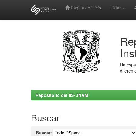
Página de inicio
Listar
Skip
navigation
Rep
Ins
Un espac
diferent
Repositorio del IIS-UNAM
Buscar
Buscar: