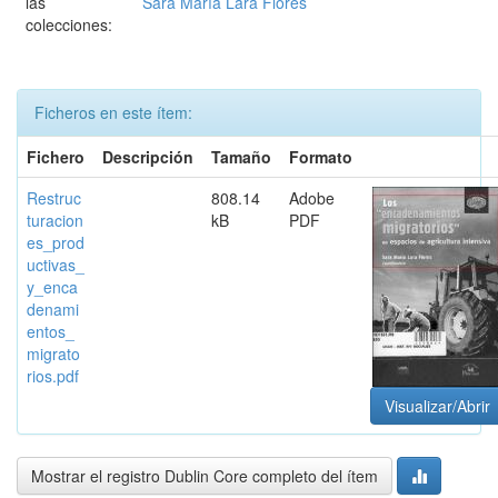
las
Sara María Lara Flores
colecciones:
Ficheros en este ítem:
Fichero
Descripción
Tamaño
Formato
Restruc
808.14
Adobe
turacion
kB
PDF
es_prod
uctivas_
y_enca
denami
entos_
migrato
rios.pdf
Visualizar/Abrir
Mostrar el registro Dublin Core completo del ítem