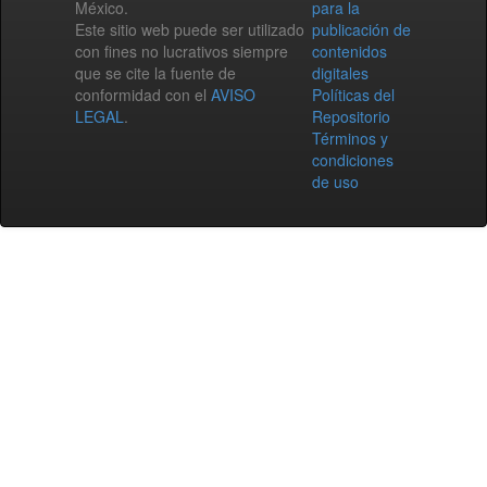
México.
para la
Este sitio web puede ser utilizado
publicación de
con fines no lucrativos siempre
contenidos
que se cite la fuente de
digitales
conformidad con el
AVISO
Políticas del
LEGAL
.
Repositorio
Términos y
condiciones
de uso