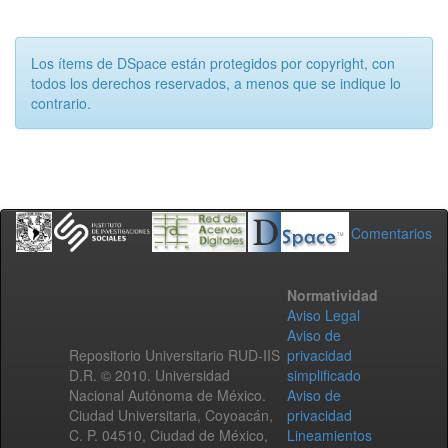
Los ítems de DSpace están protegidos por copyright, con
todos los derechos reservados, a menos que se indique lo
contrario.
Comentarios
Normatividad
Aviso Legal
Aviso de
Repositorio Universitario RUD-IIS
privacidad
D.R. © 2010. Universidad
simplificado
Nacional Autónoma de México.
Aviso de
Ciudad Universitaria, Coyoacán,
privacidad
C. P. 04510, Ciudad de México,
Lineamientos