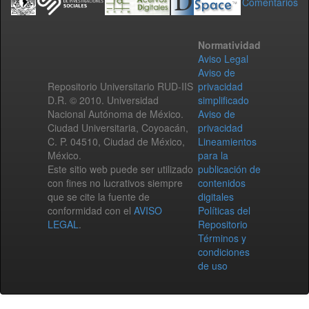
Comentarios
Normatividad
Aviso Legal
Aviso de
Repositorio Universitario RUD-IIS
privacidad
D.R. © 2010. Universidad
simplificado
Nacional Autónoma de México.
Aviso de
Ciudad Universitaria, Coyoacán,
privacidad
C. P. 04510, Ciudad de México,
Lineamientos
México.
para la
Este sitio web puede ser utilizado
publicación de
con fines no lucrativos siempre
contenidos
que se cite la fuente de
digitales
conformidad con el
AVISO
Políticas del
LEGAL
.
Repositorio
Términos y
condiciones
de uso