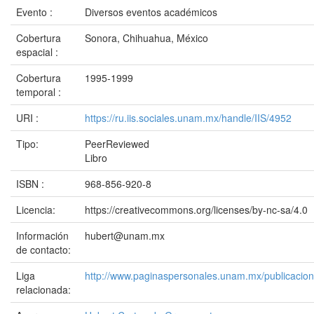
Evento :
Diversos eventos académicos
Cobertura
Sonora, Chihuahua, México
espacial :
Cobertura
1995-1999
temporal :
URI :
https://ru.iis.sociales.unam.mx/handle/IIS/4952
Tipo:
PeerReviewed
Libro
ISBN :
968-856-920-8
Licencia:
https://creativecommons.org/licenses/by-nc-sa/4.0
Información
hubert@unam.mx
de contacto:
Liga
http://www.paginaspersonales.unam.mx/publicacion
relacionada: