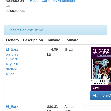
Aparece en
Hubert Carton de Grammont
las
colecciones:
Ficheros en este ítem:
Fichero
Descripción
Tamaño
Formato
El_Barz
114.99
JPEG
on_clas
kB
e_medi
a_y_ciu
dadani
a..jpg
Visualizar/A
El_Barz
830.33
Adobe