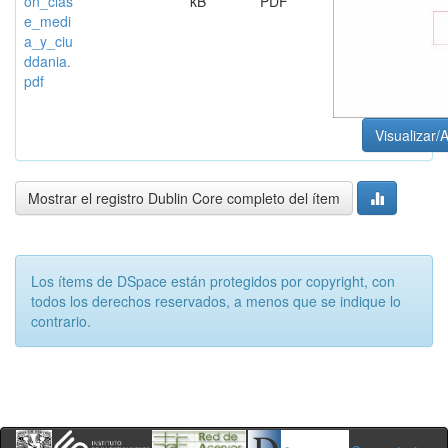
ón_clas
kB
PDF
e_medi
a_y_ciu
ddania.
pdf
Visualizar/A
Mostrar el registro Dublin Core completo del ítem
Los ítems de DSpace están protegidos por copyright, con
todos los derechos reservados, a menos que se indique lo
contrario.