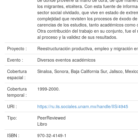
de dónde proviene la mano de obra, de qué manera l
los migrantes, etcétera. Con esta fuente de informac
sector social olvidado, que vive en estado de extr
complejidad que revisten los procesos de éxodo de 
carencias de los estudios, tanto académicos como of
Otra contribución del trabajo en su conjunto, fue e
al proceso y la validez de sus resultados.
Proyecto :
Reestructuración productiva, empleo y migración 
Evento :
Diversos eventos académicos
Cobertura
Sinaloa, Sonora, Baja California Sur, Jalisco, Mexic
espacial :
Cobertura
1999-2000.
temporal :
URI :
https://ru.iis.sociales.unam.mx/handle/IIS/4945
Tipo:
PeerReviewed
Libro
ISBN :
970-32-4149-1