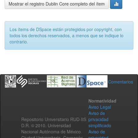
Mostrar el registro Dublin Core completo del ítem
Los ítems de DSpace están protegidos por copyright, con
todos los derechos reservados, a menos que se indique lo
contrario.
Comentarios
Normatividad
Aviso Legal
Aviso de
Repositorio Universitario RUD-IIS
privacidad
D.R. © 2010. Universidad
simplificado
Nacional Autónoma de México.
Aviso de
Ciudad Universitaria, Coyoacán,
privacidad