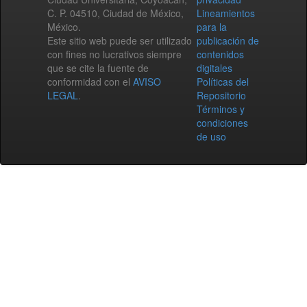
C. P. 04510, Ciudad de México,
Lineamientos
México.
para la
Este sitio web puede ser utilizado
publicación de
con fines no lucrativos siempre
contenidos
que se cite la fuente de
digitales
conformidad con el
AVISO
Políticas del
LEGAL
.
Repositorio
Términos y
condiciones
de uso