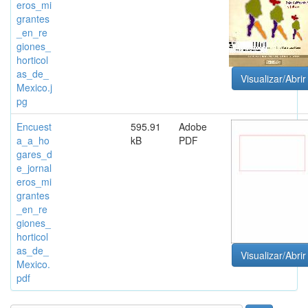
eros_mi
grantes
_en_re
giones_
horticol
as_de_
Visualizar/Abrir
Mexico.j
pg
Encuest
595.91
Adobe
a_a_ho
kB
PDF
gares_d
e_jornal
eros_mi
grantes
_en_re
giones_
horticol
as_de_
Visualizar/Abrir
Mexico.
pdf