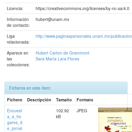
Licencia:
https://creativecommons.org/licenses/by-nc-sa/4.0
Información
hubert@unam.mx
de contacto:
Liga
http://www.paginaspersonales.unam.mx/publicacion
relacionada:
Aparece en
Hubert Carton de Grammont
las
Sara María Lara Flores
colecciones:
Ficheros en este ítem:
Fichero
Descripción
Tamaño
Formato
Encuest
102.92
JPEG
a_a_ho
kB
gares_d
e_jornal