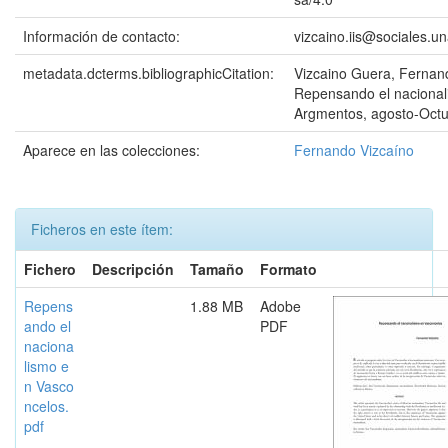
Información de contacto:
vizcaino.iis@sociales.
metadata.dcterms.bibliographicCitation:
Vizcaino Guera, Fernan
Repensando el nacional
Argmentos, agosto-Oct
Aparece en las colecciones:
Fernando Vizcaíno
Ficheros en este ítem:
Fichero
Descripción
Tamaño
Formato
Repens
1.88 MB
Adobe
ando el
PDF
naciona
lismo e
n Vasco
ncelos.
pdf