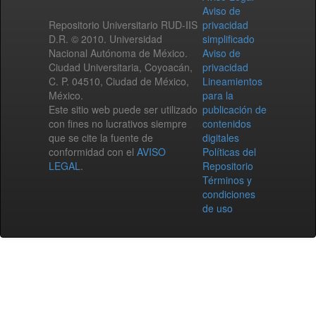
Aviso de
Repositorio Universitario RUD-IIS
privacidad
D.R. © 2010. Universidad
simplificado
Nacional Autónoma de México.
Aviso de
Ciudad Universitaria, Coyoacán,
privacidad
C. P. 04510, Ciudad de México,
Lineamientos
México.
para la
Este sitio web puede ser utilizado
publicación de
con fines no lucrativos siempre
contenidos
que se cite la fuente de
digitales
conformidad con el
AVISO
Políticas del
LEGAL
.
Repositorio
Términos y
condiciones
de uso