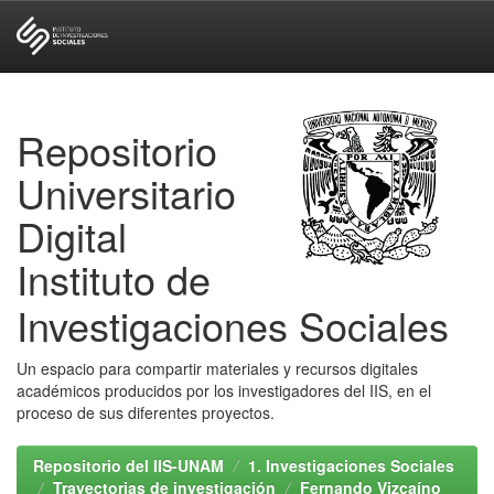
Skip
navigation
Repositorio
Universitario
Digital
Instituto de
Investigaciones Sociales
Un espacio para compartir materiales y recursos digitales
académicos producidos por los investigadores del IIS, en el
proceso de sus diferentes proyectos.
Repositorio del IIS-UNAM
1. Investigaciones Sociales
Trayectorias de investigación
Fernando Vizcaíno