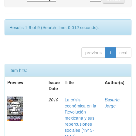
Results 1-9 of 9 (Search time: 0.012 seconds).
previous
1
next
Item hits:
Preview
Issue
Title
Author(s)
Date
2010
La crisis
Basurto,
económica en la
Jorge
Revolución
mexicana y sus
repercusiones
sociales (1913-