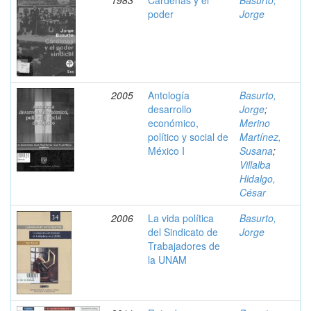
1983
Cardenas y el
Basurto,
poder
Jorge
2005
Antología
Basurto,
desarrollo
Jorge
;
económico,
Merino
político y social de
Martínez,
México I
Susana
;
Villalba
Hidalgo,
César
2006
La vida política
Basurto,
del Sindicato de
Jorge
Trabajadores de
la UNAM