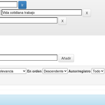
En orden
Autor/registro