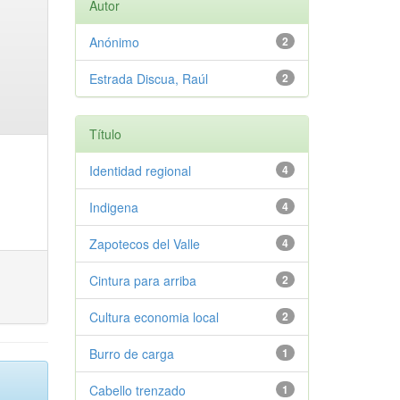
Autor
Anónimo
2
Estrada Discua, Raúl
2
Título
Identidad regional
4
Indigena
4
Zapotecos del Valle
4
Cintura para arriba
2
Cultura economia local
2
Burro de carga
1
Cabello trenzado
1