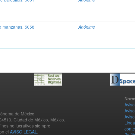
e manzanas, 5058
Anónimo
Norm
Aviso
Aviso
utónoma de México.
Aviso
 04510, Ciudad de México, México.
Linea
fines no lucrativos siempre
conte
con el
AVISO LEGAL
.
Polít