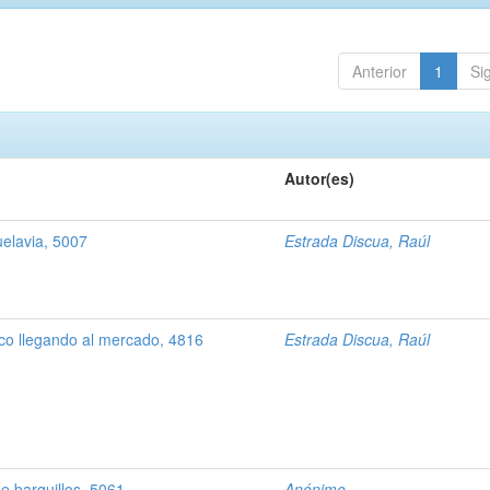
Anterior
1
Si
Autor(es)
elavia, 5007
Estrada Discua, Raúl
co llegando al mercado, 4816
Estrada Discua, Raúl
e barquillos, 5061
Anónimo