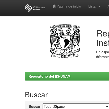
Página de inicio
Listar
Skip
navigation
Rep
Ins
Un espac
diferent
Repositorio del IIS-UNAM
Buscar
Buscar: