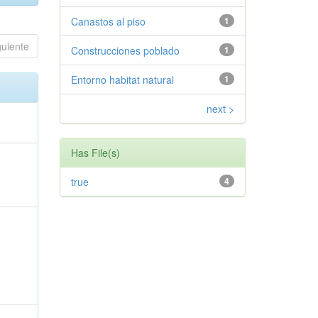
Canastos al piso
1
guiente
Construcciones poblado
1
Entorno habitat natural
1
next >
Has File(s)
true
4