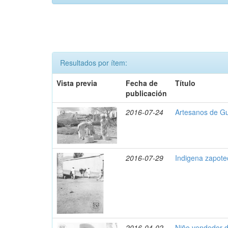
Resultados por ítem:
Vista previa
Fecha de
Título
publicación
2016-07-24
Artesanos de Gu
2016-07-29
Indigena zapote
2016-04-02
Niño vendedor d