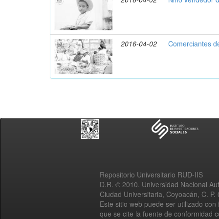
2016-04-02
Comerciantes d
Repositorio Universitario RUD-IIS
D.R. © 2010. Universidad Nacional A
Ciudad Universitaria, Coyoacán, C. P.
Este sitio web puede ser utilizado con 
que se cite la fuente de conformidad 