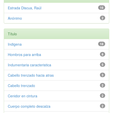
Estrada Discua, Raúl
16
Anónimo
2
Título
Indigena
18
Hombros para arriba
8
Indumentaria caracteristica
5
Cabello trenzado hacia atras
3
Cabello trenzado
2
Cenidor en cintura
2
Cuerpo completo descalza
2