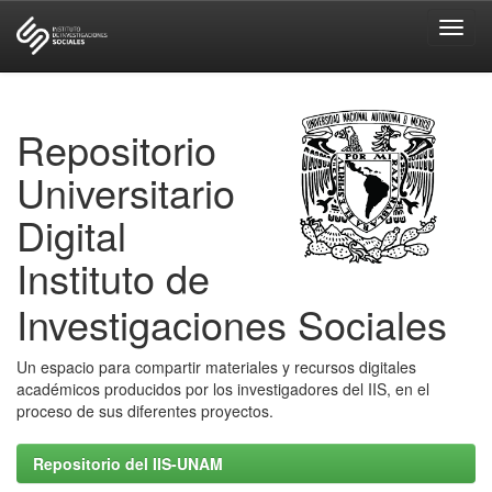
Skip
navigation
Repositorio
Universitario
Digital
Instituto de
Investigaciones Sociales
Un espacio para compartir materiales y recursos digitales
académicos producidos por los investigadores del IIS, en el
proceso de sus diferentes proyectos.
Repositorio del IIS-UNAM