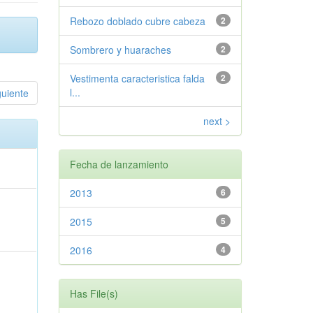
Rebozo doblado cubre cabeza
2
Sombrero y huaraches
2
Vestimenta caracteristica falda
2
l...
guiente
next >
Fecha de lanzamiento
2013
6
2015
5
2016
4
Has File(s)