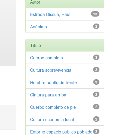
Autor
Estrada Discua, Raúl
13
Anónimo
2
Título
Cuerpo completo
3
Cultura sobrevivencia
3
Hombre adulto de frente
3
Cintura para arriba
2
Cuerpo completo de pie
2
Cultura economia local
2
Entorno espacio publico poblado
2