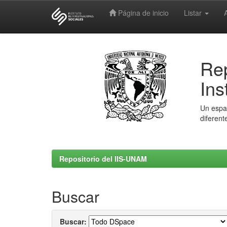
Página de inicio
Listar
Skip
navigation
Rep
Ins
Un espac
diferent
Repositorio del IIS-UNAM
Buscar
Buscar: