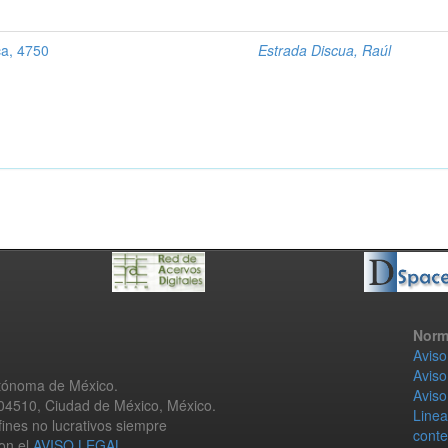
a, 4750
Estrada Discua, Raúl
Norm
Aviso
Aviso
utónoma de México.
Aviso
 04510, Ciudad de México, México.
Linea
fines no lucrativos siempre
conte
con el
AVISO LEGAL
.