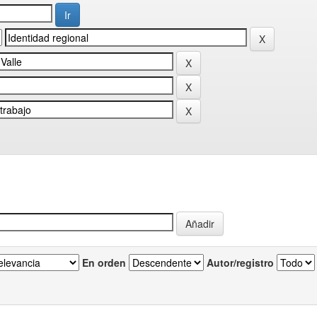
En orden
Autor/registro