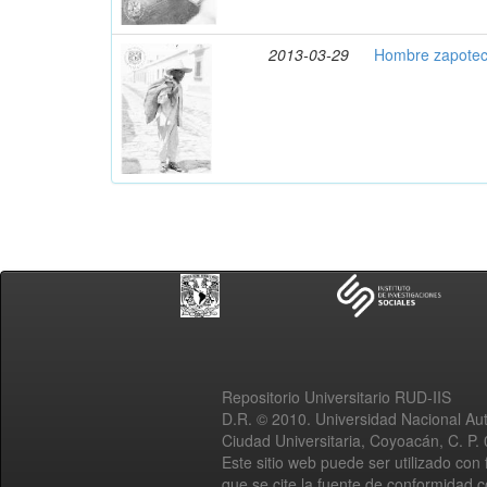
2013-03-29
Hombre zapotec
Repositorio Universitario RUD-IIS
D.R. © 2010. Universidad Nacional A
Ciudad Universitaria, Coyoacán, C. P.
Este sitio web puede ser utilizado con 
que se cite la fuente de conformidad 