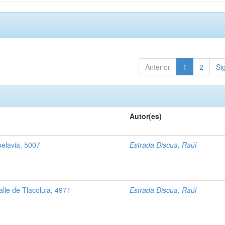
Anterior
1
2
Si
Autor(es)
elavia, 5007
Estrada Discua, Raúl
lle de Tlacolula, 4971
Estrada Discua, Raúl