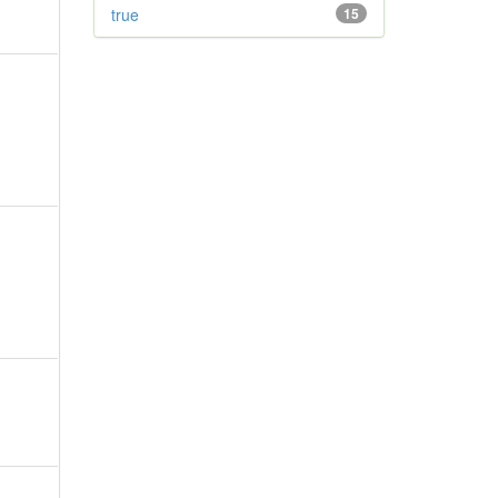
true
15