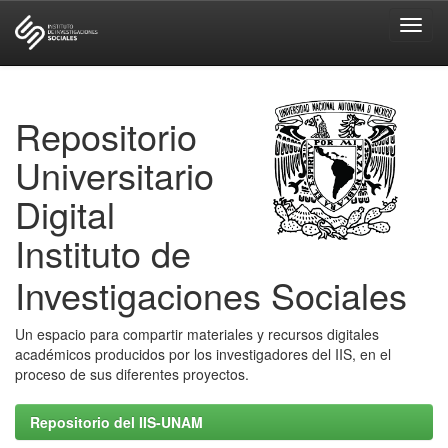
Skip
navigation
Repositorio
Universitario
Digital
Instituto de
Investigaciones Sociales
Un espacio para compartir materiales y recursos digitales
académicos producidos por los investigadores del IIS, en el
proceso de sus diferentes proyectos.
Repositorio del IIS-UNAM