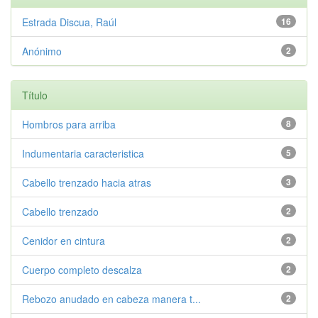
Estrada Discua, Raúl
16
Anónimo
2
Título
Hombros para arriba
8
Indumentaria caracteristica
5
Cabello trenzado hacia atras
3
Cabello trenzado
2
Cenidor en cintura
2
Cuerpo completo descalza
2
Rebozo anudado en cabeza manera t...
2