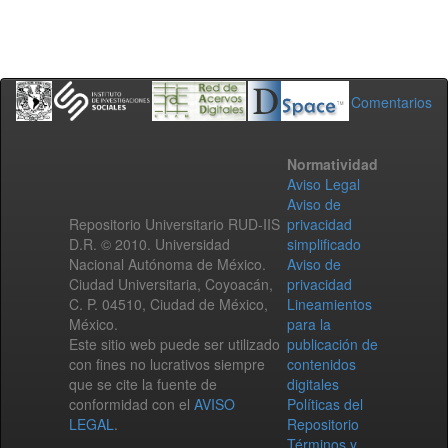
Comentarios
Normatividad
Aviso Legal
Aviso de
Repositorio Universitario RUD-IIS
privacidad
D.R. © 2010. Universidad
simplificado
Nacional Autónoma de México.
Aviso de
Ciudad Universitaria, Coyoacán,
privacidad
C. P. 04510, Ciudad de México,
Lineamientos
México.
para la
Este sitio web puede ser utilizado
publicación de
con fines no lucrativos siempre
contenidos
que se cite la fuente de
digitales
conformidad con el
AVISO
Políticas del
LEGAL
.
Repositorio
Términos y