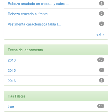
Rebozo anudado en cabeza y cubre ...
2
Rebozo cruzado al frente
2
Vestimenta caracteristica falda l...
2
next >
Fecha de lanzamiento
2013
12
2015
3
2016
3
Has File(s)
true
18