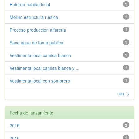
Entorno habitat local
1
Molino estructura rustica
1
Proceso produccion alfareria
1
Saca agua de toma publica
1
Vestimenta local camisa blanca
1
Vestimenta local camisa blanca y ...
1
Vestimenta local con sombrero
1
next >
Fecha de lanzamiento
2015
2
2016
1