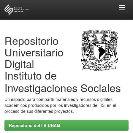
Skip
navigation
Repositorio
Universitario
Digital
Instituto de
Investigaciones Sociales
Un espacio para compartir materiales y recursos digitales
académicos producidos por los investigadores del IIS, en el
proceso de sus diferentes proyectos.
Repositorio del IIS-UNAM