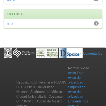
Has File(s)
true
3
Comentarios
Normatividad
Aviso Legal
Aviso de
Repositorio Universitario RUD-IIS
privacidad
D.R. © 2010. Universidad
simplificado
Nacional Autónoma de México.
Aviso de
Ciudad Universitaria, Coyoacán,
privacidad
C. P. 04510, Ciudad de México,
Lineamientos
México.
para la