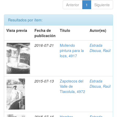
Anterior
1
Siguiente
Resultados por ítem:
Vista previa
Fecha de
Título
Autor(es)
publicación
2016-07-21
Moliendo
Estrada
pintura para la
Discua, Raúl
loza, 4917
2015-07-13
Zapotecos del
Estrada
Valle de
Discua, Raúl
Tlacolula, 4972
2015-07-16
Hombre
Estrada