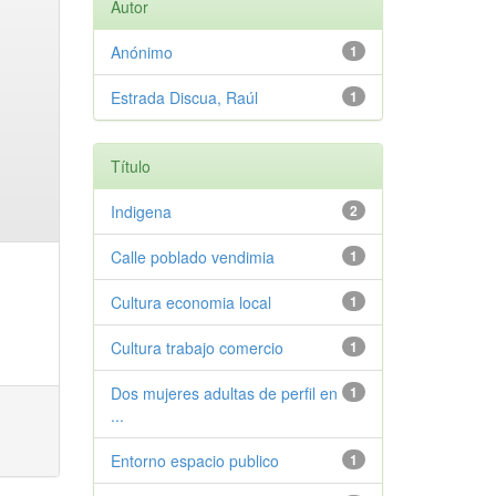
Autor
Anónimo
1
Estrada Discua, Raúl
1
Título
Indigena
2
Calle poblado vendimia
1
Cultura economia local
1
Cultura trabajo comercio
1
Dos mujeres adultas de perfil en
1
...
Entorno espacio publico
1