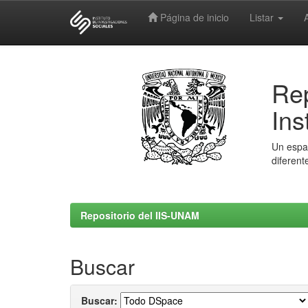
Página de inicio
Listar
Skip
navigation
Rep
Ins
Un espac
diferent
Repositorio del IIS-UNAM
Buscar
Buscar: