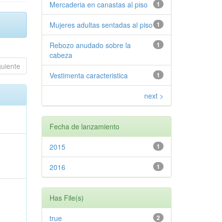
Mercaderia en canastas al piso
1
Mujeres adultas sentadas al piso
1
Rebozo anudado sobre la
1
cabeza
guiente
Vestimenta caracteristica
1
next >
Fecha de lanzamiento
2015
1
2016
1
Has File(s)
true
2