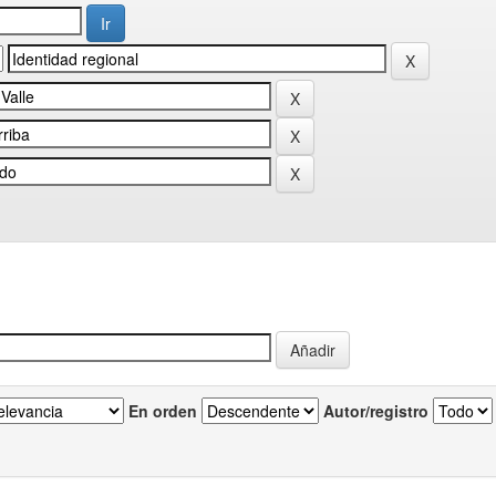
En orden
Autor/registro