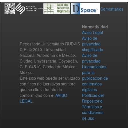
Comentarios
Normatividad
Aviso Legal
Aviso de
Repositorio Universitario RUD-IIS
privacidad
D.R. © 2010. Universidad
simplificado
Nacional Autónoma de México.
Aviso de
Ciudad Universitaria, Coyoacán,
privacidad
C. P. 04510, Ciudad de México,
Lineamientos
México.
para la
Este sitio web puede ser utilizado
publicación de
con fines no lucrativos siempre
contenidos
que se cite la fuente de
digitales
conformidad con el
AVISO
Políticas del
LEGAL
.
Repositorio
Términos y
condiciones
de uso