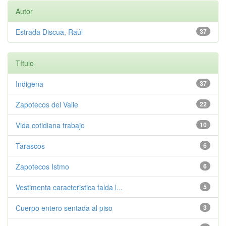
Autor
Estrada Discua, Raúl
37
Título
Indigena
37
Zapotecos del Valle
22
Vida cotidiana trabajo
10
Tarascos
6
Zapotecos Istmo
6
Vestimenta caracteristica falda l...
5
Cuerpo entero sentada al piso
3