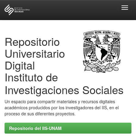
Skip
navigation
Repositorio
Universitario
Digital
Instituto de
Investigaciones Sociales
Un espacio para compartir materiales y recursos digitales
académicos producidos por los investigadores del IIS, en el
proceso de sus diferentes proyectos.
Repositorio del IIS-UNAM