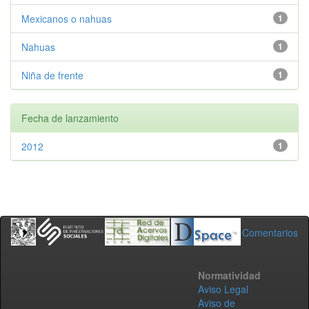
Mexicanos o nahuas
1
Nahuas
1
Niña de frente
1
Fecha de lanzamiento
2012
1
Comentarios
Normatividad
Aviso Legal
Aviso de