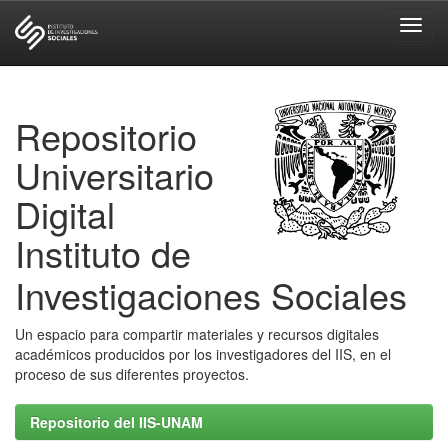
Skip
navigation
Repositorio
Universitario
Digital
Instituto de
Investigaciones Sociales
Un espacio para compartir materiales y recursos digitales
académicos producidos por los investigadores del IIS, en el
proceso de sus diferentes proyectos.
Repositorio del IIS-UNAM