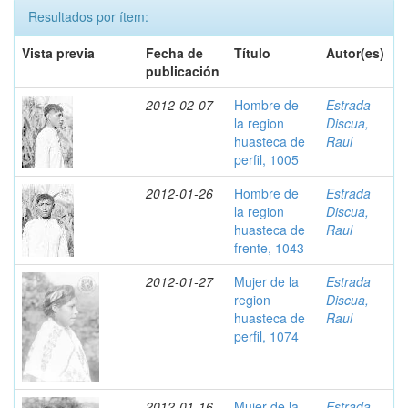
Resultados por ítem:
Vista previa
Fecha de
Título
Autor(es)
publicación
2012-02-07
Hombre de
Estrada
la region
Discua,
huasteca de
Raul
perfil, 1005
2012-01-26
Hombre de
Estrada
la region
Discua,
huasteca de
Raul
frente, 1043
2012-01-27
Mujer de la
Estrada
region
Discua,
huasteca de
Raul
perfil, 1074
2012-01-16
Mujer de la
Estrada