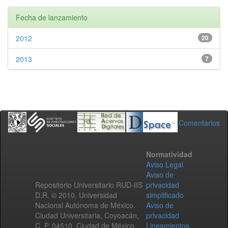
Fecha de lanzamiento
2012
20
2013
7
Comentarios
Normatividad
Aviso Legal
Aviso de
Repositorio Universitario RUD-IIS
privacidad
D.R. © 2010. Universidad
simplificado
Nacional Autónoma de México.
Aviso de
Ciudad Universitaria, Coyoacán,
privacidad
C. P. 04510, Ciudad de México,
Lineamientos