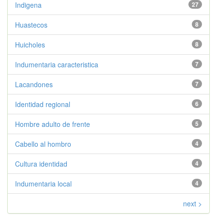
Indigena
27
Huastecos
8
Huicholes
8
Indumentaria caracteristica
7
Lacandones
7
Identidad regional
6
Hombre adulto de frente
5
Cabello al hombro
4
Cultura identidad
4
Indumentaria local
4
next >