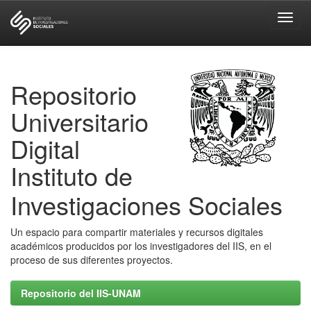
Skip
navigation
Repositorio
Universitario
Digital
Instituto de
Investigaciones Sociales
Un espacio para compartir materiales y recursos digitales
académicos producidos por los investigadores del IIS, en el
proceso de sus diferentes proyectos.
Repositorio del IIS-UNAM