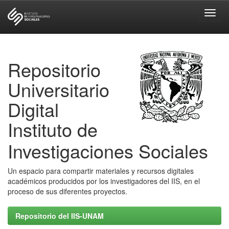
Skip
navigation
Repositorio
Universitario
Digital
Instituto de
Investigaciones Sociales
Un espacio para compartir materiales y recursos digitales
académicos producidos por los investigadores del IIS, en el
proceso de sus diferentes proyectos.
Repositorio del IIS-UNAM