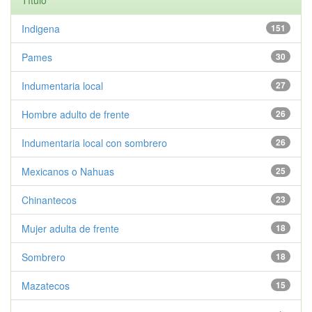
Título
Indigena
151
Pames
30
Indumentaria local
27
Hombre adulto de frente
26
Indumentaria local con sombrero
26
Mexicanos o Nahuas
25
Chinantecos
23
Mujer adulta de frente
18
Sombrero
18
Mazatecos
15