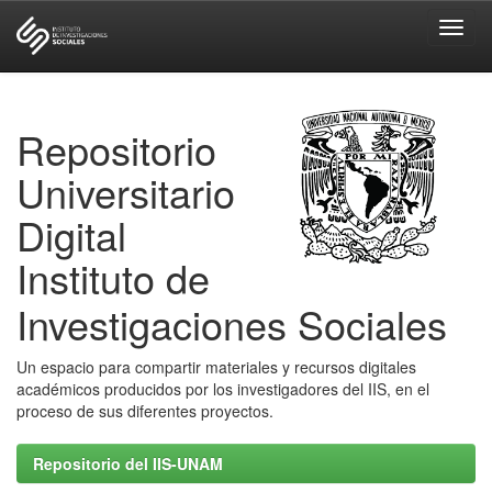
Skip
navigation
Repositorio
Universitario
Digital
Instituto de
Investigaciones Sociales
Un espacio para compartir materiales y recursos digitales
académicos producidos por los investigadores del IIS, en el
proceso de sus diferentes proyectos.
Repositorio del IIS-UNAM