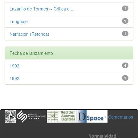
Lazarillo de Tormes -- Critica e ...
1
Lenguaje
1
Narracion (Retorica)
1
Fecha de lanzamiento
1993
4
1992
1
Comentarios
Normatividad