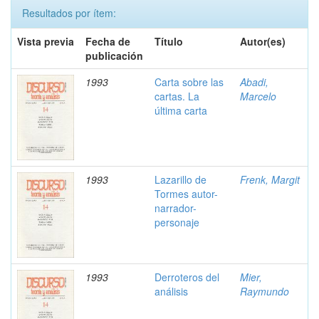
Resultados por ítem:
Vista previa
Fecha de
Título
Autor(es)
publicación
1993
Carta sobre las
Abadi,
cartas. La
Marcelo
última carta
1993
Lazarillo de
Frenk, Margit
Tormes autor-
narrador-
personaje
1993
Derroteros del
Mier,
análisis
Raymundo