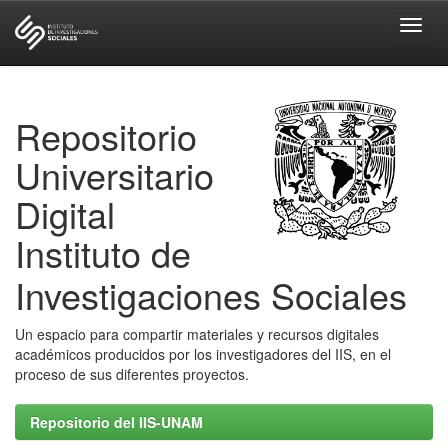
Skip
navigation
Repositorio
Universitario
Digital
Instituto de
Investigaciones Sociales
Un espacio para compartir materiales y recursos digitales
académicos producidos por los investigadores del IIS, en el
proceso de sus diferentes proyectos.
Repositorio del IIS-UNAM