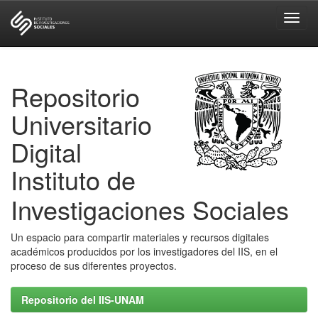
Skip
navigation
Repositorio
Universitario
Digital
Instituto de
Investigaciones Sociales
Un espacio para compartir materiales y recursos digitales
académicos producidos por los investigadores del IIS, en el
proceso de sus diferentes proyectos.
Repositorio del IIS-UNAM