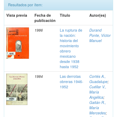
Resultados por ítem:
Vista previa
Fecha de
Título
Autor(es)
publicación
1986
La ruptura de
Durand
la nación:
Ponte, Víctor
historia del
Manuel
movimiento
obrero
mexicano
desde 1938
hasta 1952
1984
Las derrotas
Cortés A.,
obreras 1946-
Guadalupe
;
1952
Cuéllar V.,
María
Angélica
;
Gaitán R.,
María
Mercedes
;