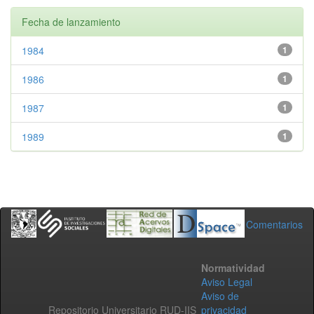
Fecha de lanzamiento
1984
1
1986
1
1987
1
1989
1
Comentarios
Normatividad
Aviso Legal
Aviso de
Repositorio Universitario RUD-IIS
privacidad