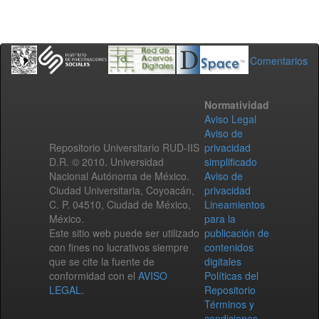
Comentarios
Normatividad
Aviso Legal
Aviso de
Repositorio Universitario RUD-IIS
privacidad
D.R. © 2010. Universidad
simplificado
Nacional Autónoma de México.
Aviso de
Ciudad Universitaria, Coyoacán,
privacidad
C. P. 04510, Ciudad de México,
Lineamientos
México.
para la
Este sitio web puede ser utilizado
publicación de
con fines no lucrativos siempre
contenidos
que se cite la fuente de
digitales
conformidad con el
AVISO
Políticas del
LEGAL
.
Repositorio
Términos y
condiciones