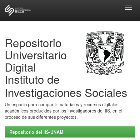
Skip
navigation
Repositorio
Universitario
Digital
Instituto de
Investigaciones Sociales
Un espacio para compartir materiales y recursos digitales
académicos producidos por los investigadores del IIS, en el
proceso de sus diferentes proyectos.
Repositorio del IIS-UNAM