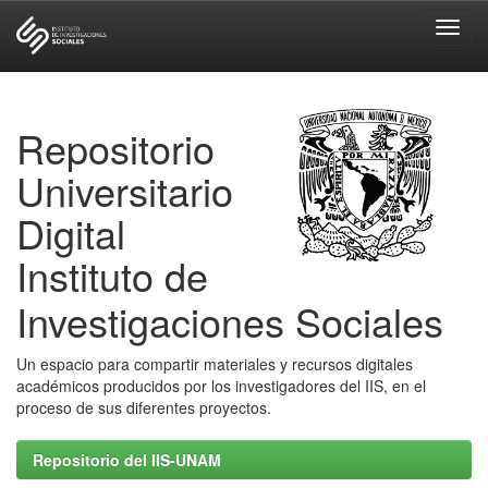
Skip
navigation
Repositorio
Universitario
Digital
Instituto de
Investigaciones Sociales
Un espacio para compartir materiales y recursos digitales
académicos producidos por los investigadores del IIS, en el
proceso de sus diferentes proyectos.
Repositorio del IIS-UNAM