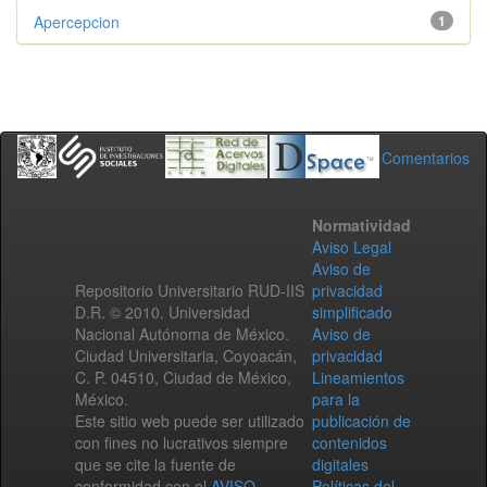
Apercepcion
1
Comentarios
Normatividad
Aviso Legal
Aviso de
Repositorio Universitario RUD-IIS
privacidad
D.R. © 2010. Universidad
simplificado
Nacional Autónoma de México.
Aviso de
Ciudad Universitaria, Coyoacán,
privacidad
C. P. 04510, Ciudad de México,
Lineamientos
México.
para la
Este sitio web puede ser utilizado
publicación de
con fines no lucrativos siempre
contenidos
que se cite la fuente de
digitales
conformidad con el
AVISO
Políticas del