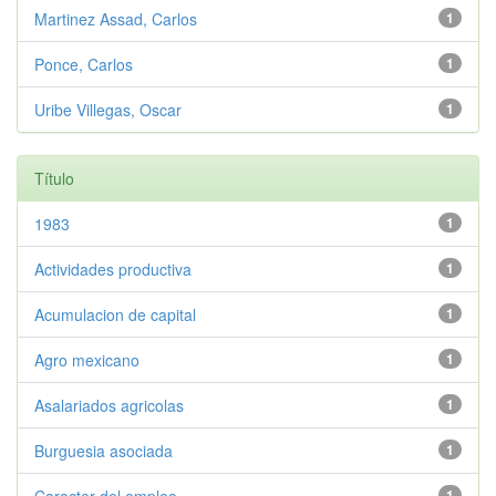
Martinez Assad, Carlos
1
Ponce, Carlos
1
Uribe Villegas, Oscar
1
Título
1983
1
Actividades productiva
1
Acumulacion de capital
1
Agro mexicano
1
Asalariados agricolas
1
Burguesia asociada
1
1