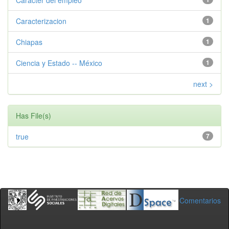
Caracter del empleo
Caracterizacion
1
Chiapas
1
Ciencia y Estado -- México
1
next >
Has File(s)
true
7
Comentarios