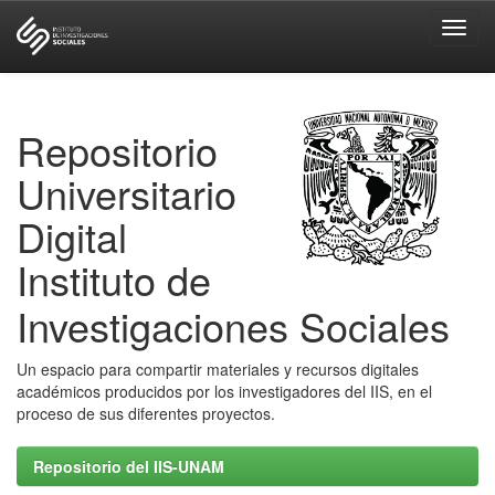
Skip
navigation
Repositorio
Universitario
Digital
Instituto de
Investigaciones Sociales
Un espacio para compartir materiales y recursos digitales
académicos producidos por los investigadores del IIS, en el
proceso de sus diferentes proyectos.
Repositorio del IIS-UNAM