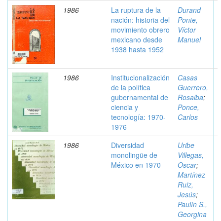
1986
La ruptura de la
Durand
nación: historia del
Ponte,
movimiento obrero
Víctor
mexicano desde
Manuel
1938 hasta 1952
1986
Institucionalización
Casas
de la política
Guerrero,
gubernamental de
Rosalba
;
ciencia y
Ponce,
tecnología: 1970-
Carlos
1976
1986
Diversidad
Uribe
monolingüe de
Villegas,
México en 1970
Oscar
;
Martínez
Ruiz,
Jesús
;
Paulín S.,
Georgina