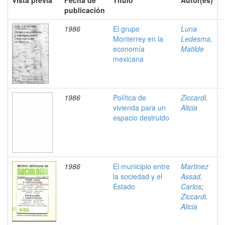
Vista previa
Fecha de
Título
Autor(es)
publicación
1986
El grupo
Luna
Monterrey en la
Ledesma,
economía
Matilde
mexicana
1986
Política de
Ziccardi,
vivienda para un
Alicia
espacio destruido
1986
El municipio entre
Martinez
la sociedad y el
Assad,
Estado
Carlos
;
Ziccardi,
Alicia