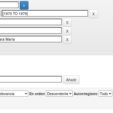
En orden
Autor/registro