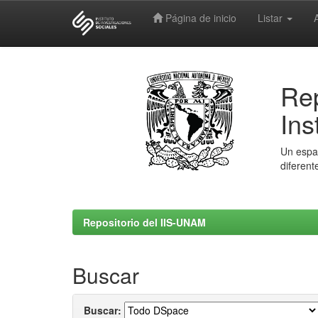
Página de inicio
Listar
Skip
navigation
Rep
Ins
Un espac
diferent
Repositorio del IIS-UNAM
Buscar
Buscar: