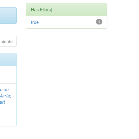
Has File(s)
true
1
guiente
on de
María
;
art