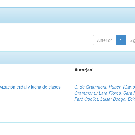
Anterior
1
Si
Autor(es)
ivización ejidal y lucha de clases
C. de Grammont, Hubert (Cart
Grammont)
;
Lara Flores, Sara 
Paré Ouellet, Luisa
;
Boege, Eck