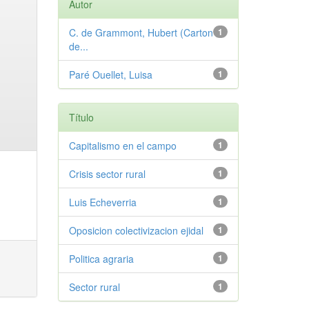
Autor
C. de Grammont, Hubert (Carton
1
de...
Paré Ouellet, Luisa
1
Título
Capitalismo en el campo
1
Crisis sector rural
1
Luis Echeverria
1
Oposicion colectivizacion ejidal
1
Politica agraria
1
Sector rural
1