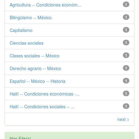
Agricultura -- Condiciones económ...
1
Bilingüismo -- México.
1
Capitalismo
1
Ciencias sociales
1
Clases sociales -- México
1
Derecho agrario -- México
1
Español -- México -- Historia
1
Haití -- Condiciones económicas -...
1
Haití -- Condiciones sociales -- ...
1
next >
Has File(s)