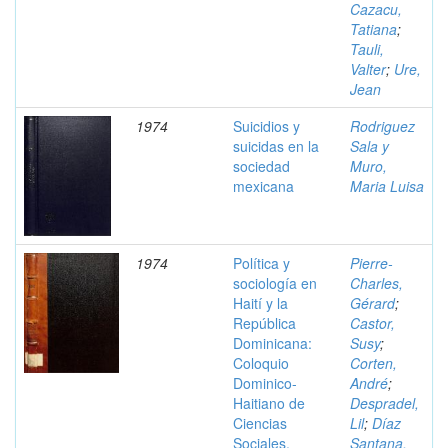
Cazacu,
Tatiana
;
Tauli,
Valter
;
Ure,
Jean
1974
Suicidios y
Rodriguez
suicidas en la
Sala y
sociedad
Muro,
mexicana
Maria Luisa
1974
Política y
Pierre-
sociología en
Charles,
Haití y la
Gérard
;
República
Castor,
Dominicana:
Susy
;
Coloquio
Corten,
Dominico-
André
;
Haitiano de
Despradel,
Ciencias
Lil
;
Díaz
Sociales,
Santana,