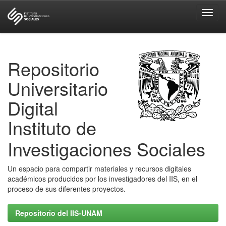
Skip
navigation
Repositorio
Universitario
Digital
Instituto de
Investigaciones Sociales
Un espacio para compartir materiales y recursos digitales
académicos producidos por los investigadores del IIS, en el
proceso de sus diferentes proyectos.
Repositorio del IIS-UNAM