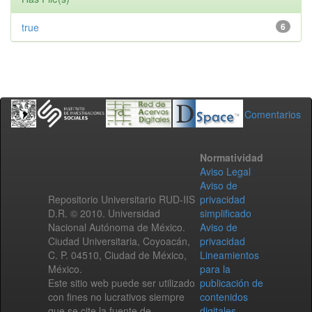
true
6
Comentarios
Normatividad
Aviso Legal
Aviso de
Repositorio Universitario RUD-IIS
privacidad
D.R. © 2010. Universidad
simplificado
Nacional Autónoma de México.
Aviso de
Ciudad Universitaria, Coyoacán,
privacidad
C. P. 04510, Ciudad de México,
Lineamientos
México.
para la
Este sitio web puede ser utilizado
publicación de
con fines no lucrativos siempre
contenidos
que se cite la fuente de
digitales