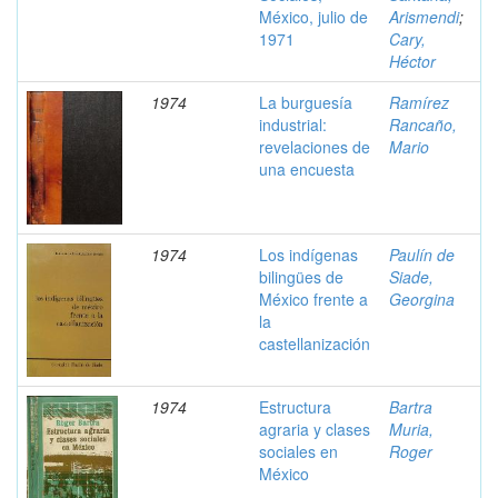
México, julio de
Arismendi
;
1971
Cary,
Héctor
1974
La burguesía
Ramírez
industrial:
Rancaño,
revelaciones de
Mario
una encuesta
1974
Los indígenas
Paulín de
bilingües de
Siade,
México frente a
Georgina
la
castellanización
1974
Estructura
Bartra
agraria y clases
Muria,
sociales en
Roger
México