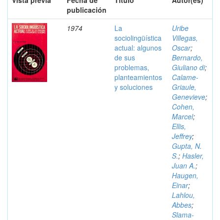
Vista previa
Fecha de
Título
Autor(es)
publicación
1974
La
Uribe
sociolingüística
Villegas,
actual: algunos
Oscar
;
de sus
Bernardo,
problemas,
Giuliano di
;
planteamientos
Calame-
y soluciones
Griaule,
Genevieve
;
Cohen,
Marcel
;
Ellis,
Jeffrey
;
Gupta, N.
S.
;
Hasler,
Juan A.
;
Haugen,
Einar
;
Lahlou,
Abbes
;
Slama-