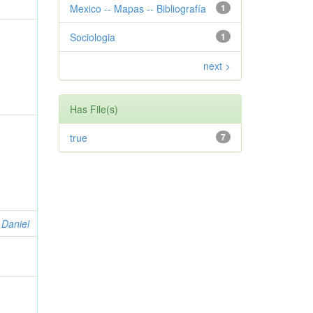
Mexico -- Mapas -- Bibliografía
1
Sociologia
1
next >
Has File(s)
true
7
 Daniel