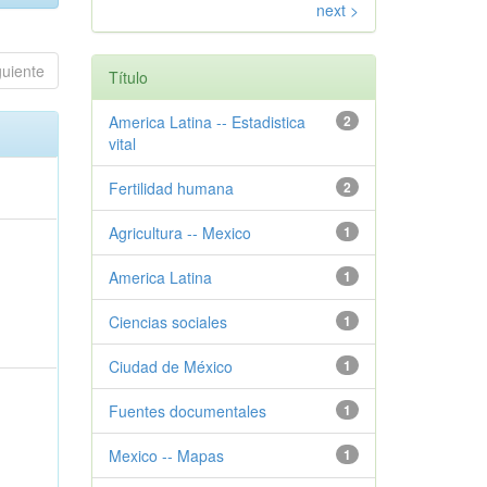
next >
guiente
Título
America Latina -- Estadistica
2
vital
Fertilidad humana
2
Agricultura -- Mexico
1
America Latina
1
Ciencias sociales
1
Ciudad de México
1
Fuentes documentales
1
Mexico -- Mapas
1