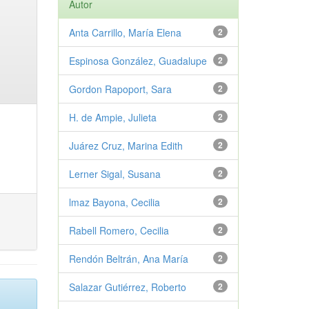
Autor
Anta Carrillo, María Elena
2
Espinosa González, Guadalupe
2
Gordon Rapoport, Sara
2
H. de Ampie, Julieta
2
Juárez Cruz, Marina Edith
2
Lerner Sigal, Susana
2
lmaz Bayona, Cecilia
2
Rabell Romero, Cecilia
2
Rendón Beltrán, Ana María
2
Salazar Gutiérrez, Roberto
2