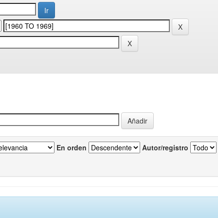
En orden
Autor/registro