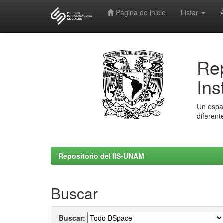
Página de inicio
Listar
Skip
navigation
Rep
Ins
Un espac
diferent
Repositorio del IIS-UNAM
Buscar
Buscar: