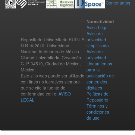
Comentarios
Normatividad
Aviso Legal
Aviso de
Repositorio Universitario RUD-IIS
privacidad
D.R. © 2010. Universidad
simplificado
Nacional Autónoma de México.
Aviso de
Ciudad Universitaria, Coyoacán,
privacidad
C. P. 04510, Ciudad de México,
Lineamientos
México.
para la
Este sitio web puede ser utilizado
publicación de
con fines no lucrativos siempre
contenidos
que se cite la fuente de
digitales
conformidad con el
AVISO
Políticas del
LEGAL
.
Repositorio
Términos y
condiciones
de uso