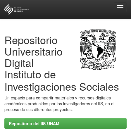
Skip
navigation
Repositorio
Universitario
Digital
Instituto de
Investigaciones Sociales
Un espacio para compartir materiales y recursos digitales
académicos producidos por los investigadores del IIS, en el
proceso de sus diferentes proyectos.
Repositorio del IIS-UNAM