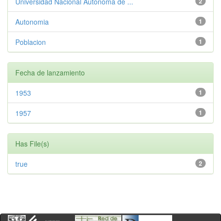
Universidad Nacional Autonoma de ...
2
Autonomia
1
Poblacion
1
Fecha de lanzamiento
1953
1
1957
1
Has File(s)
true
2