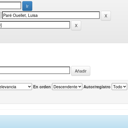
En orden
Autor/registro