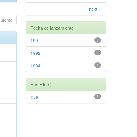
next >
guiente
Fecha de lanzamiento
1991
3
1992
1
1994
1
Has File(s)
true
5