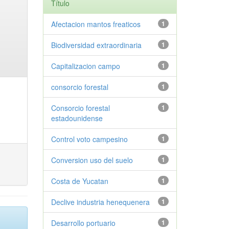
Título
Afectacion mantos freaticos
1
Biodiversidad extraordinaria
1
Capitalizacion campo
1
consorcio forestal
1
Consorcio forestal
1
estadounidense
Control voto campesino
1
Conversion uso del suelo
1
Costa de Yucatan
1
Declive industria henequenera
1
Desarrollo portuario
1