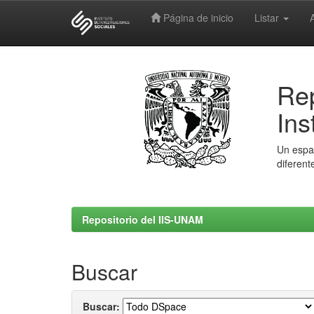
Página de inicio
Listar
Skip
navigation
Rep
Ins
Un espac
diferent
Repositorio del IIS-UNAM
Buscar
Buscar: