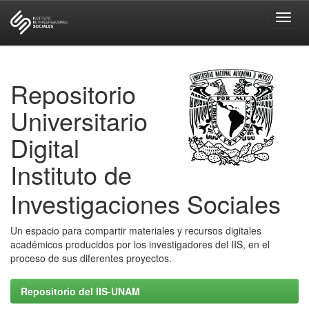
Skip
navigation
Repositorio
Universitario
Digital
Instituto de
Investigaciones Sociales
Un espacio para compartir materiales y recursos digitales
académicos producidos por los investigadores del IIS, en el
proceso de sus diferentes proyectos.
Repositorio del IIS-UNAM