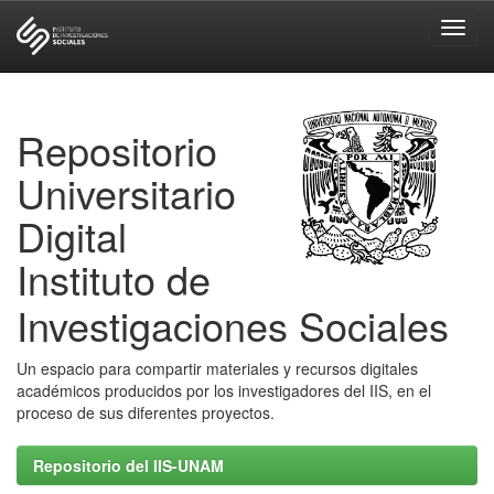
Skip
navigation
Repositorio
Universitario
Digital
Instituto de
Investigaciones Sociales
Un espacio para compartir materiales y recursos digitales
académicos producidos por los investigadores del IIS, en el
proceso de sus diferentes proyectos.
Repositorio del IIS-UNAM