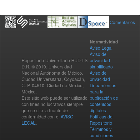
Comentarios
Normatividad
Aviso Legal
Aviso de
Repositorio Universitario RUD-IIS
privacidad
D.R. © 2010. Universidad
simplificado
Nacional Autónoma de México.
Aviso de
Ciudad Universitaria, Coyoacán,
privacidad
C. P. 04510, Ciudad de México,
Lineamientos
México.
para la
Este sitio web puede ser utilizado
publicación de
con fines no lucrativos siempre
contenidos
que se cite la fuente de
digitales
conformidad con el
AVISO
Políticas del
LEGAL
.
Repositorio
Términos y
condiciones