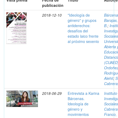
Vista previa
Fecha de
Título
Autor(e
publicación
2018-12-10
"Ideología de
Bárcena
género" y grupos
Barajas,
antiderechos:
B.
;
Insti
desafíos del
Investig
estado laico frente
Sociales
al próximo sexenio
Univers
Abierta 
Educaci
Distanci
(CUAED
Ordoñe
Rodrígu
Alehlí
;
S
Cabrera,
2018-06-29
Entrevista a Karina
Instituto
Bárcenas.
Investig
Ideología de
Sociales
género y
Cabrera
movimientos
Franco,