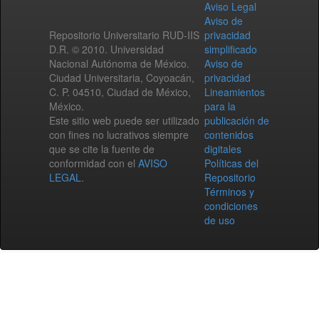
Aviso Legal
Aviso de
Repositorio Universitario RUD-IIS
privacidad
D.R. © 2010. Universidad
simplificado
Nacional Autónoma de México.
Aviso de
Ciudad Universitaria, Coyoacán,
privacidad
C. P. 04510, Ciudad de México,
Lineamientos
México.
para la
Este sitio web puede ser utilizado
publicación de
con fines no lucrativos siempre
contenidos
que se cite la fuente de
digitales
conformidad con el
AVISO
Políticas del
LEGAL
.
Repositorio
Términos y
condiciones
de uso