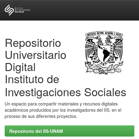
Skip
navigation
Repositorio
Universitario
Digital
Instituto de
Investigaciones Sociales
Un espacio para compartir materiales y recursos digitales
académicos producidos por los investigadores del IIS, en el
proceso de sus diferentes proyectos.
Repositorio del IIS-UNAM