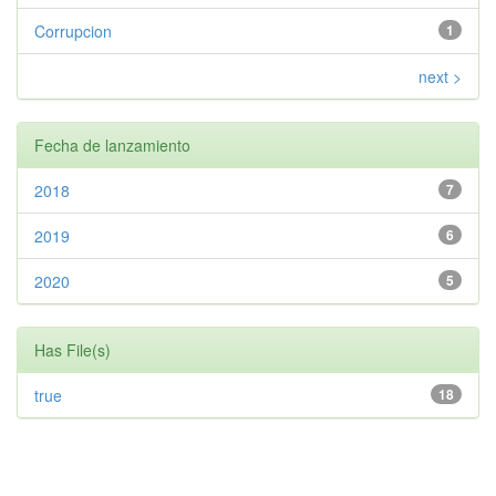
Corrupcion
1
next >
Fecha de lanzamiento
2018
7
2019
6
2020
5
Has File(s)
true
18