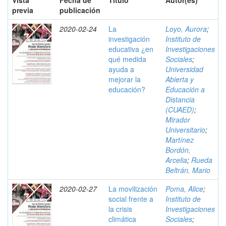
Vista
Fecha de
Título
Autor(es)
previa
publicación
2020-02-24
La
Loyo, Aurora
;
investigación
Instituto de
educativa ¿en
Investigaciones
qué medida
Sociales
;
ayuda a
Universidad
mejorar la
Abierta y
educación?
Educación a
Distancia
(CUAED)
;
Mirador
Universitario
;
Martínez
Bordón,
Arcelia
;
Rueda
Beltrán, Mario
2020-02-27
La movilización
Poma, Alice
;
social frente a
Instituto de
la crisis
Investigaciones
climática
Sociales
;