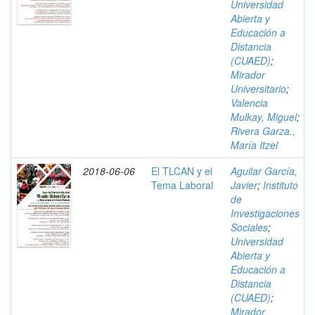
Universidad
Abierta y
Educación a
Distancia
(CUAED)
;
Mirador
Universitario
;
Valencia
Mulkay, Miguel
;
Rivera Garza.,
María Itzel
2018-06-06
El TLCAN y el
Aguilar García,
Tema Laboral
Javier
;
Instituto
de
Investigaciones
Sociales
;
Universidad
Abierta y
Educación a
Distancia
(CUAED)
;
Mirador