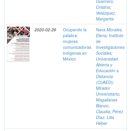
Guerrero,
Cristina
;
Velázquez,
Margarita
2020-02-26
Ocupando la
Nava Morales,
palabra:
Elena
;
Instituto
mujeres
de
comunicadoras
Investigaciones
indígenas en
Sociales
;
México
Universidad
Abierta y
Educación a
Distancia
(CUAED)
;
Mirador
Universitario
;
Magallanes
Blanco,
Claudia
;
Pérez
Díaz, Lilia
Héber