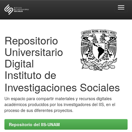
Skip
navigation
Repositorio
Universitario
Digital
Instituto de
Investigaciones Sociales
Un espacio para compartir materiales y recursos digitales
académicos producidos por los investigadores del IIS, en el
proceso de sus diferentes proyectos.
Repositorio del IIS-UNAM