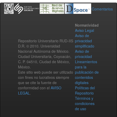
Comentarios
Normatividad
Aviso Legal
Aviso de
Repositorio Universitario RUD-IIS
privacidad
D.R. © 2010. Universidad
simplificado
Nacional Autónoma de México.
Aviso de
Ciudad Universitaria, Coyoacán,
privacidad
C. P. 04510, Ciudad de México,
Lineamientos
México.
para la
Este sitio web puede ser utilizado
publicación de
con fines no lucrativos siempre
contenidos
que se cite la fuente de
digitales
conformidad con el
AVISO
Políticas del
LEGAL
.
Repositorio
Términos y
condiciones
de uso