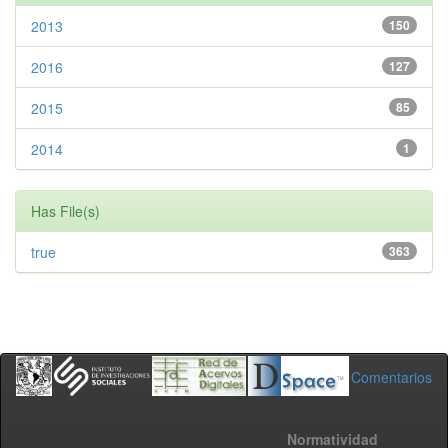
2013
150
2016
127
2015
85
2014
1
Has File(s)
true
363
Comentarios
Normatividad