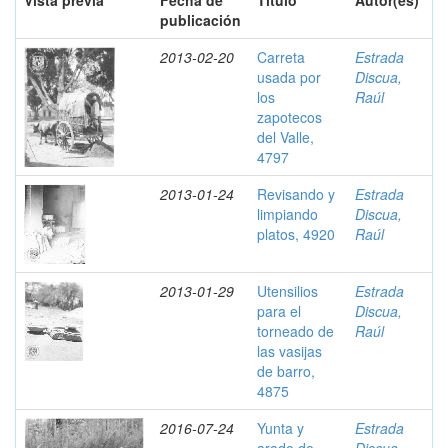
Vista previa
Fecha de
Título
Autor(es)
publicación
2013-02-20
Carreta
Estrada
usada por
Discua,
los
Raúl
zapotecos
del Valle,
4797
2013-01-24
Revisando y
Estrada
limpiando
Discua,
platos, 4920
Raúl
2013-01-29
Utensilios
Estrada
para el
Discua,
torneado de
Raúl
las vasijas
de barro,
4875
2016-07-24
Yunta y
Estrada