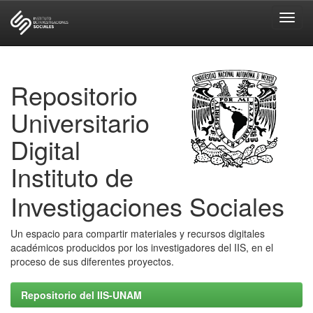
Skip
navigation
Repositorio
Universitario
Digital
Instituto de
Investigaciones Sociales
Un espacio para compartir materiales y recursos digitales
académicos producidos por los investigadores del IIS, en el
proceso de sus diferentes proyectos.
Repositorio del IIS-UNAM