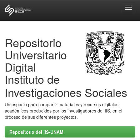
Skip
navigation
Repositorio
Universitario
Digital
Instituto de
Investigaciones Sociales
Un espacio para compartir materiales y recursos digitales
académicos producidos por los investigadores del IIS, en el
proceso de sus diferentes proyectos.
Repositorio del IIS-UNAM