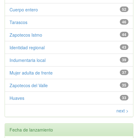
Cuerpo entero
52
Tarascos
46
Zapotecos Istmo
44
Identidad regional
43
Indumentaria local
39
Mujer adulta de frente
37
Zapotecos del Valle
35
Huaves
33
next >
Fecha de lanzamiento