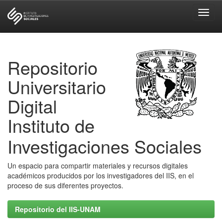
Skip
navigation
Repositorio
Universitario
Digital
Instituto de
Investigaciones Sociales
Un espacio para compartir materiales y recursos digitales
académicos producidos por los investigadores del IIS, en el
proceso de sus diferentes proyectos.
Repositorio del IIS-UNAM