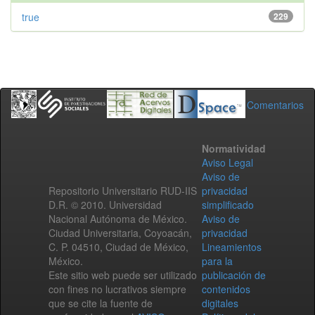
true
229
Comentarios
Normatividad
Aviso Legal
Aviso de
Repositorio Universitario RUD-IIS
privacidad
D.R. © 2010. Universidad
simplificado
Nacional Autónoma de México.
Aviso de
Ciudad Universitaria, Coyoacán,
privacidad
C. P. 04510, Ciudad de México,
Lineamientos
México.
para la
Este sitio web puede ser utilizado
publicación de
con fines no lucrativos siempre
contenidos
que se cite la fuente de
digitales