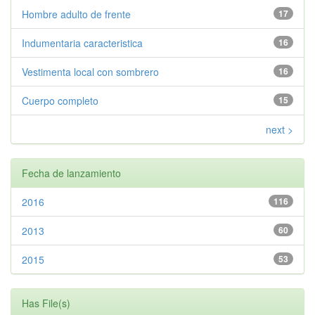
Hombre adulto de frente
17
Indumentaria caracteristica
16
Vestimenta local con sombrero
16
Cuerpo completo
15
next >
Fecha de lanzamiento
2016
116
2013
60
2015
53
Has File(s)