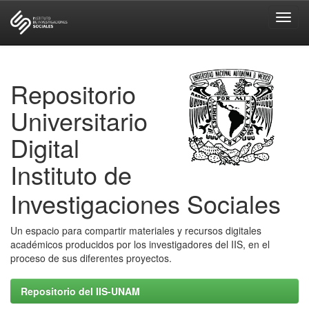
Skip
navigation
Repositorio
Universitario
Digital
Instituto de
Investigaciones Sociales
Un espacio para compartir materiales y recursos digitales
académicos producidos por los investigadores del IIS, en el
proceso de sus diferentes proyectos.
Repositorio del IIS-UNAM