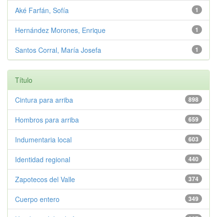
Aké Farfán, Sofía
1
Hernández Morones, Enrique
1
Santos Corral, María Josefa
1
Título
Cintura para arriba
898
Hombros para arriba
659
Indumentaria local
603
Identidad regional
440
Zapotecos del Valle
374
Cuerpo entero
349