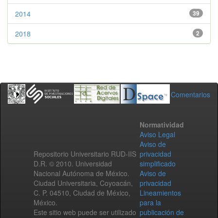
2014
39
2018
2
Comentarios
Normatividad
Aviso Legal
Aviso de
Repositorio Universitario RUD-IIS
privacidad
D.R. © 2010. Universidad
simplificado
Nacional Autónoma de México.
Aviso de
Ciudad Universitaria, Coyoacán,
privacidad
C. P. 04510, Ciudad de México,
Lineamientos
México.
para la
Este sitio web puede ser utilizado
publicación de