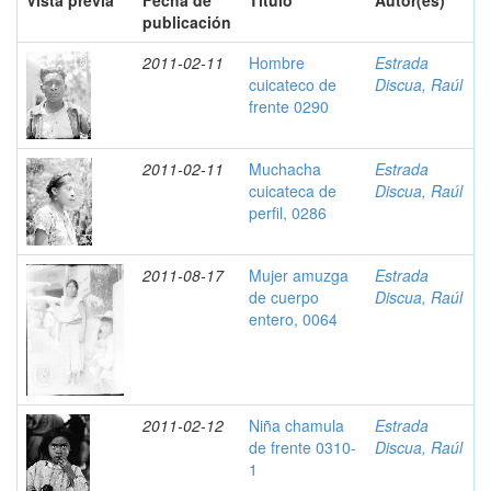
Vista previa
Fecha de
Título
Autor(es)
publicación
2011-02-11
Hombre
Estrada
cuicateco de
Discua, Raúl
frente 0290
2011-02-11
Muchacha
Estrada
cuicateca de
Discua, Raúl
perfil, 0286
2011-08-17
Mujer amuzga
Estrada
de cuerpo
Discua, Raúl
entero, 0064
2011-02-12
Niña chamula
Estrada
de frente 0310-
Discua, Raúl
1