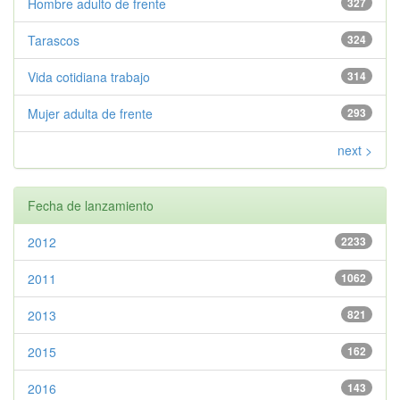
Hombre adulto de frente
327
Tarascos
324
Vida cotidiana trabajo
314
Mujer adulta de frente
293
next >
Fecha de lanzamiento
2012
2233
2011
1062
2013
821
2015
162
2016
143