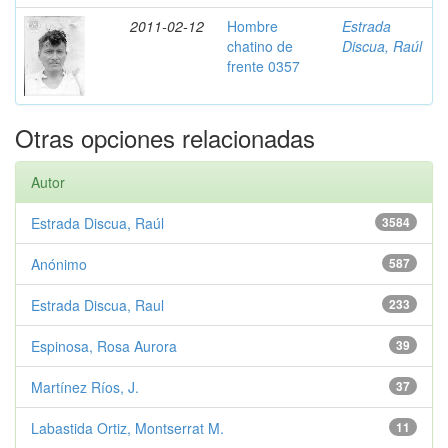
2011-02-12
Hombre
Estrada
chatino de
Discua, Raúl
frente 0357
Otras opciones relacionadas
Autor
Estrada Discua, Raúl
3584
Anónimo
587
Estrada Discua, Raul
233
Espinosa, Rosa Aurora
39
Martínez Ríos, J.
37
Labastida Ortiz, Montserrat M.
11