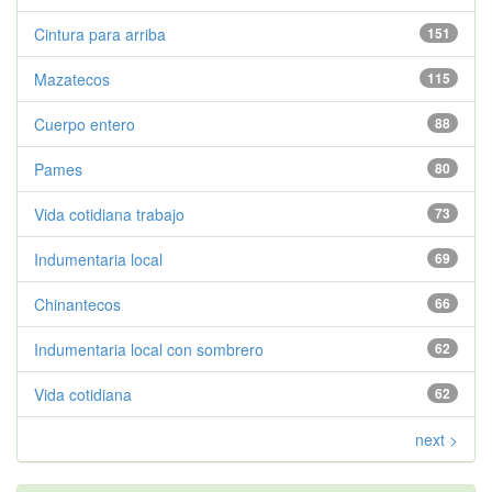
Cintura para arriba
151
Mazatecos
115
Cuerpo entero
88
Pames
80
Vida cotidiana trabajo
73
Indumentaria local
69
Chinantecos
66
Indumentaria local con sombrero
62
Vida cotidiana
62
next >