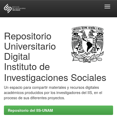
Skip
navigation
Repositorio
Universitario
Digital
Instituto de
Investigaciones Sociales
Un espacio para compartir materiales y recursos digitales
académicos producidos por los investigadores del IIS, en el
proceso de sus diferentes proyectos.
Repositorio del IIS-UNAM