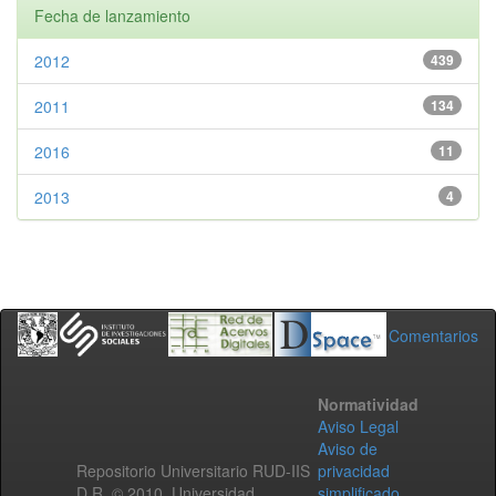
Fecha de lanzamiento
2012
439
2011
134
2016
11
2013
4
Comentarios
Normatividad
Aviso Legal
Aviso de
Repositorio Universitario RUD-IIS
privacidad
D.R. © 2010. Universidad
simplificado