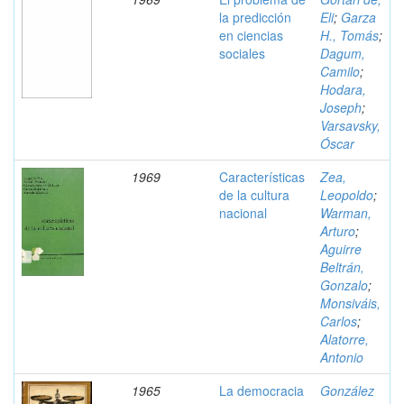
la predicción
Eli
;
Garza
en ciencias
H., Tomás
;
sociales
Dagum,
Camilo
;
Hodara,
Joseph
;
Varsavsky,
Óscar
1969
Características
Zea,
de la cultura
Leopoldo
;
nacional
Warman,
Arturo
;
Aguirre
Beltrán,
Gonzalo
;
Monsiváis,
Carlos
;
Alatorre,
Antonio
1965
La democracia
González