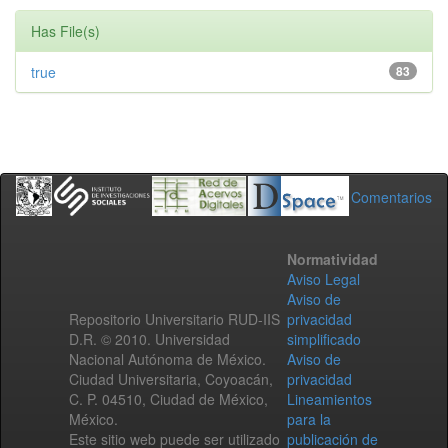
Has File(s)
true
83
Comentarios
Normatividad
Aviso Legal
Aviso de
Repositorio Universitario RUD-IIS
privacidad
D.R. © 2010. Universidad
simplificado
Nacional Autónoma de México.
Aviso de
Ciudad Universitaria, Coyoacán,
privacidad
C. P. 04510, Ciudad de México,
Lineamientos
México.
para la
Este sitio web puede ser utilizado
publicación de