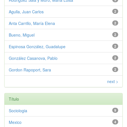
Rodriguez Sala y Muro, Maria Luisa
Agulla, Juan Carlos
2
Anta Carrillo, María Elena
2
Bueno, Miguel
2
Espinosa González, Guadalupe
2
González Casanova, Pablo
2
Gordon Rapoport, Sara
2
next >
Título
Sociologia
9
Mexico
4