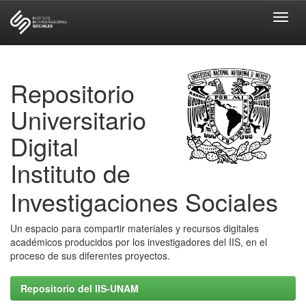
Skip
navigation
Repositorio
Universitario
Digital
Instituto de
Investigaciones Sociales
Un espacio para compartir materiales y recursos digitales
académicos producidos por los investigadores del IIS, en el
proceso de sus diferentes proyectos.
Repositorio del IIS-UNAM