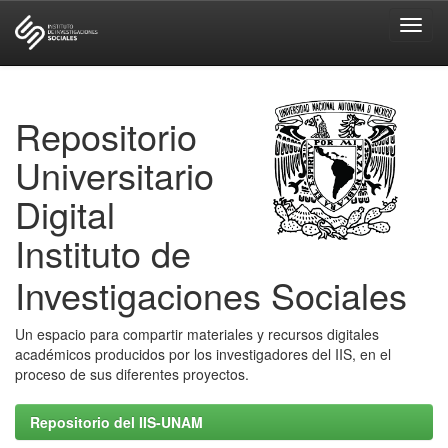
Skip
navigation
Repositorio
Universitario
Digital
Instituto de
Investigaciones Sociales
Un espacio para compartir materiales y recursos digitales
académicos producidos por los investigadores del IIS, en el
proceso de sus diferentes proyectos.
Repositorio del IIS-UNAM