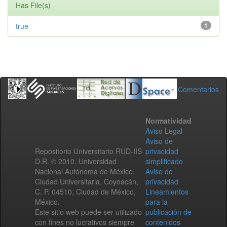
Has File(s)
true
1
Comentarios
Normatividad
Aviso Legal
Aviso de
Repositorio Universitario RUD-IIS
privacidad
D.R. © 2010. Universidad
simplificado
Nacional Autónoma de México.
Aviso de
Ciudad Universitaria, Coyoacán,
privacidad
C. P. 04510, Ciudad de México,
Lineamientos
México.
para la
Este sitio web puede ser utilizado
publicación de
con fines no lucrativos siempre
contenidos