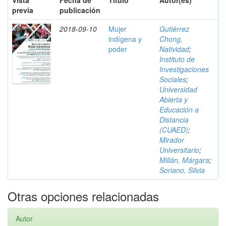
Vista
Fecha de
Título
Autor(es)
previa
publicación
2018-09-10
Mujer
Gutiérrez
indígena y
Chong,
poder
Natividad
;
Instituto de
Investigaciones
Sociales
;
Universidad
Abierta y
Educación a
Distancia
(CUAED)
;
Mirador
Universitario
;
Millán, Márgara
;
Soriano, Silvia
Otras opciones relacionadas
Autor