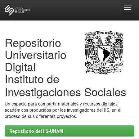
Skip
navigation
Repositorio
Universitario
Digital
Instituto de
Investigaciones Sociales
Un espacio para compartir materiales y recursos digitales
académicos producidos por los investigadores del IIS, en el
proceso de sus diferentes proyectos.
Repositorio del IIS-UNAM