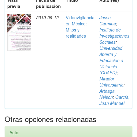
Vista
Fecha de
Título
Autor(es)
previa
publicación
2019-09-12
Videovigilancia
Jasso,
en México:
Carmina
;
Mitos y
Instituto de
realidades
Investigaciones
Sociales
;
Universidad
Abierta y
Educación a
Distancia
(CUAED)
;
Mirador
Universitario
;
Arteaga,
Nelson
;
García,
Juan Manuel
Otras opciones relacionadas
Autor