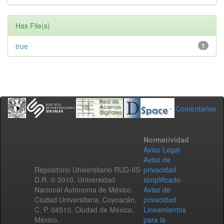
Has File(s)
true
1
Comentarios
Normatividad
Aviso Legal
Aviso de
Repositorio Universitario RUD-IIS
privacidad
D.R. © 2010. Universidad
simplificado
Nacional Autónoma de México.
Aviso de
Ciudad Universitaria, Coyoacán,
privacidad
C. P. 04510, Ciudad de México,
Lineamientos
México.
para la