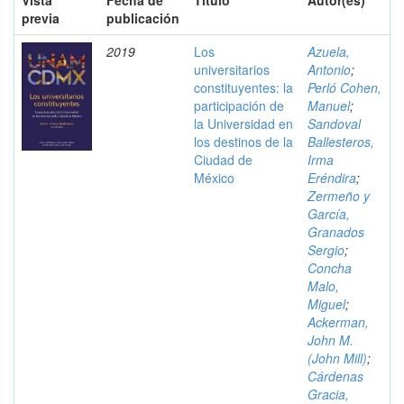
Vista
Fecha de
Título
Autor(es)
previa
publicación
2019
Los
Azuela,
universitarios
Antonio
;
constituyentes: la
Perló Cohen,
participación de
Manuel
;
la Universidad en
Sandoval
los destinos de la
Ballesteros,
Ciudad de
Irma
México
Eréndira
;
Zermeño y
García,
Granados
Sergio
;
Concha
Malo,
Miguel
;
Ackerman,
John M.
(John Mill)
;
Cárdenas
Gracia,