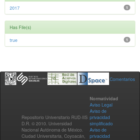
2017
1
Has File(s)
true
1
Comentarios
Normatividad
Aviso Legal
Aviso de
Repositorio Universitario RUD-IIS
privacidad
D.R. © 2010. Universidad
simplificado
Nacional Autónoma de México.
Aviso de
Ciudad Universitaria, Coyoacán,
privacidad