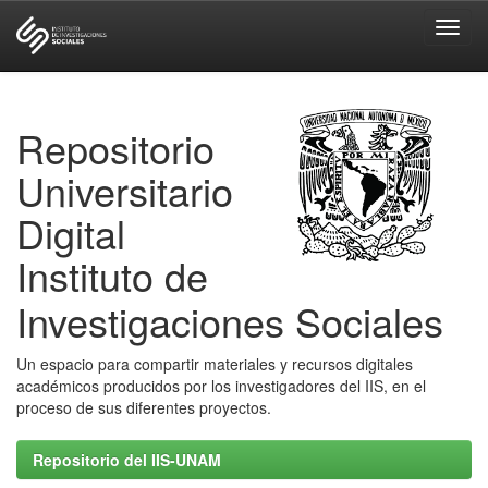
Skip
navigation
Repositorio
Universitario
Digital
Instituto de
Investigaciones Sociales
Un espacio para compartir materiales y recursos digitales
académicos producidos por los investigadores del IIS, en el
proceso de sus diferentes proyectos.
Repositorio del IIS-UNAM