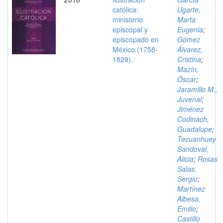
católica:
Ugarte,
ministerio
Marta
episcopal y
Eugenia
;
episcopado en
Gómez
México (1758-
Álvarez,
1829).
Cristina
;
Mazín,
Óscar
;
Jaramillo M.,
Juvenal
;
Jiménez
Codinach,
Guadalupe
;
Tecuanhuey
Sandoval,
Alicia
;
Rosas
Salas,
Sergio
;
Martínez
Albesa,
Emilio
;
Castillo