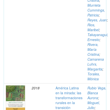
Cristina
;
Murrieta
Cummings,
Patricia
;
Reyes, Juan
;
Rios,
Maribel
;
Takayanagui,
Ernesto
;
Rivera,
María
Cristina
;
Camarena
Luhrs,
Margarita
;
Torales,
Mónica
2018
América Latina
Rubio Vega,
en la mirada: las
Blanca
transformaciones
Aurora
;
rurales en la
Moguel,
transición
Julio
;