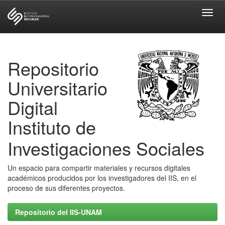
Skip
navigation
Repositorio
Universitario
Digital
Instituto de
Investigaciones Sociales
Un espacio para compartir materiales y recursos digitales
académicos producidos por los investigadores del IIS, en el
proceso de sus diferentes proyectos.
Repositorio del IIS-UNAM