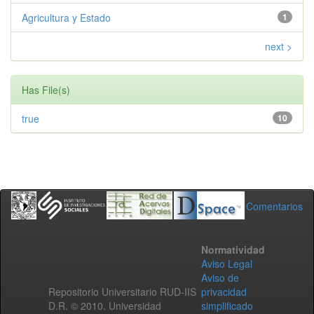
Agricultura y Estado
1
next >
Has File(s)
true
10
Comentarios
Normatividad
Aviso Legal
Aviso de
Repositorio Universitario RUD-IIS
privacidad
D.R. © 2010. Universidad
simplificado