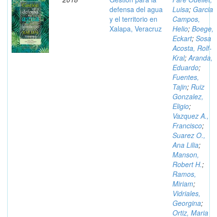
defensa del agua
Luisa
;
Garcia
y el territorio en
Campos,
Xalapa, Veracruz
Helio
;
Boege,
Eckart
;
Sosa
Acosta, Rolf-
Kral
;
Aranda,
Eduardo
;
Fuentes,
Tajin
;
Ruiz
Gonzalez,
Eligio
;
Vazquez A.,
Francisco
;
Suarez O.,
Ana Lilia
;
Manson,
Robert H.
;
Ramos,
Miriam
;
Vidriales,
Georgina
;
Ortiz, Maria