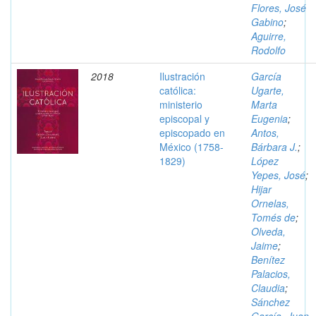
Flores, José
Gabino
;
Aguirre,
Rodolfo
2018
Ilustración
García
católica:
Ugarte,
ministerio
Marta
episcopal y
Eugenia
;
episcopado en
Antos,
México (1758-
Bárbara J.
;
1829)
López
Yepes, José
;
Hijar
Ornelas,
Tomés de
;
Olveda,
Jaime
;
Benítez
Palacios,
Claudia
;
Sánchez