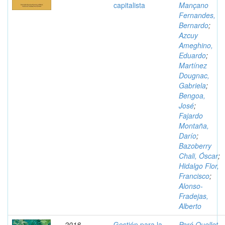
capitalista
Mançano
Fernandes,
Bernardo
;
Azcuy
Ameghino,
Eduardo
;
Martínez
Dougnac,
Gabriela
;
Bengoa,
José
;
Fajardo
Montaña,
Darío
;
Bazoberry
Chali, Óscar
;
Hidalgo Flor,
Francisco
;
Alonso-
Fradejas,
Alberto
2018
Gestión para la
Paré Ouellet,