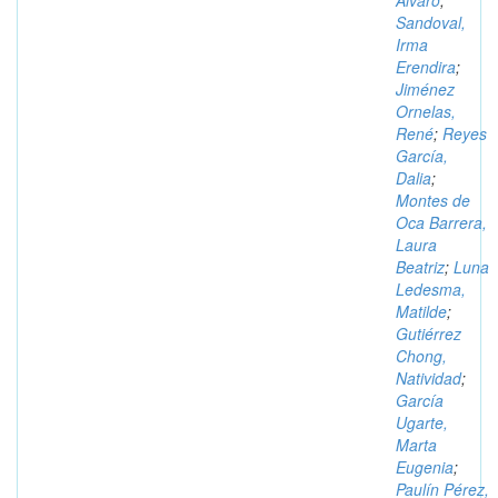
Álvaro
;
Sandoval,
Irma
Erendira
;
Jiménez
Ornelas,
René
;
Reyes
García,
Dalia
;
Montes de
Oca Barrera,
Laura
Beatriz
;
Luna
Ledesma,
Matilde
;
Gutiérrez
Chong,
Natividad
;
García
Ugarte,
Marta
Eugenia
;
Paulín Pérez,