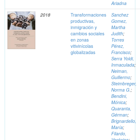
Ariadna
2018
Transformaciones
Sanchez
productivas,
Gomez,
inmigración y
Martha
cambios sociales
Judith
;
en zonas
Torres
vitivinícolas
Pérez,
globalizadas
Francisco
;
Serra Yoldi,
Inmaculada
;
Neiman,
Guillermo
;
Steimbreger,
Norma G.
;
Bendini,
Mónica
;
Quaranta,
Gérman
;
Brignardello,
María
;
Filardo,
Verónica
;