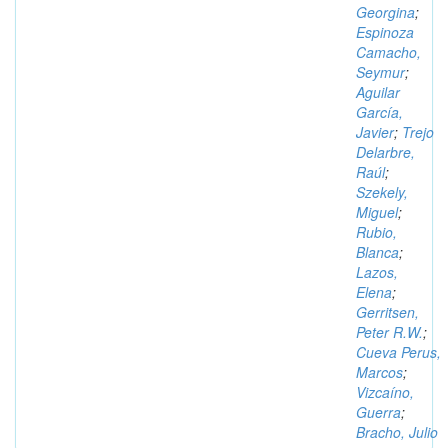
Georgina
;
Espinoza
Camacho,
Seymur
;
Aguilar
García,
Javier
;
Trejo
Delarbre,
Raúl
;
Szekely,
Miguel
;
Rubio,
Blanca
;
Lazos,
Elena
;
Gerritsen,
Peter R.W.
;
Cueva Perus,
Marcos
;
Vizcaíno,
Guerra
;
Bracho, Julio