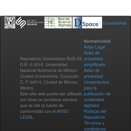
Comentarios
Normatividad
Aviso Legal
Aviso de
Repositorio Universitario RUD-IIS
privacidad
D.R. © 2010. Universidad
simplificado
Nacional Autónoma de México.
Aviso de
Ciudad Universitaria, Coyoacán,
privacidad
C. P. 04510, Ciudad de México,
Lineamientos
México.
para la
Este sitio web puede ser utilizado
publicación de
con fines no lucrativos siempre
contenidos
que se cite la fuente de
digitales
conformidad con el
AVISO
Políticas del
LEGAL
.
Repositorio
Términos y
condiciones