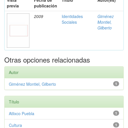
Vista
Fecha de
Título
Autor(es)
previa
publicación
2009
Identidades
Giménez
Sociales
Montiel,
Gilberto
Otras opciones relacionadas
Autor
Giménez Montiel, Gilberto
1
Título
Atlixco Puebla
1
Cultura
1