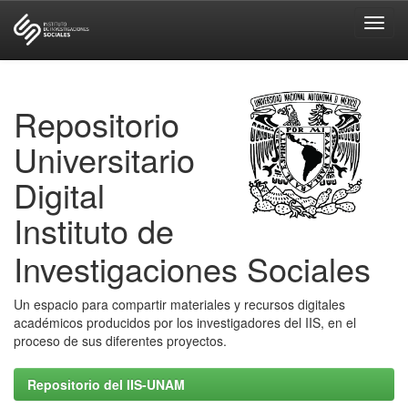
Skip
navigation
Repositorio
Universitario
Digital
Instituto de
Investigaciones Sociales
Un espacio para compartir materiales y recursos digitales
académicos producidos por los investigadores del IIS, en el
proceso de sus diferentes proyectos.
Repositorio del IIS-UNAM