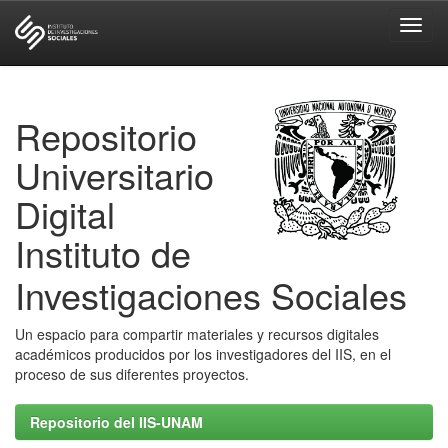
Skip
navigation
Repositorio
Universitario
Digital
Instituto de
Investigaciones Sociales
Un espacio para compartir materiales y recursos digitales
académicos producidos por los investigadores del IIS, en el
proceso de sus diferentes proyectos.
Repositorio del IIS-UNAM