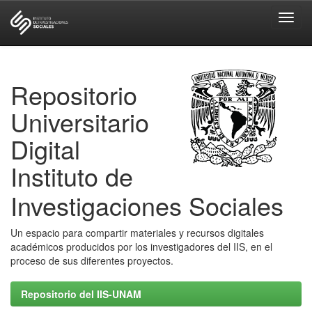
Skip
navigation
Repositorio
Universitario
Digital
Instituto de
Investigaciones Sociales
Un espacio para compartir materiales y recursos digitales
académicos producidos por los investigadores del IIS, en el
proceso de sus diferentes proyectos.
Repositorio del IIS-UNAM