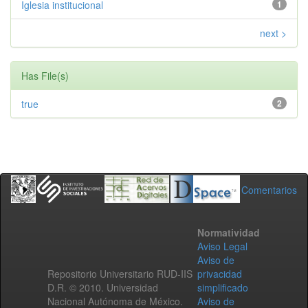
Iglesia institucional
1
next >
Has File(s)
true
2
Comentarios
Normatividad
Aviso Legal
Aviso de
Repositorio Universitario RUD-IIS
privacidad
D.R. © 2010. Universidad
simplificado
Nacional Autónoma de México.
Aviso de