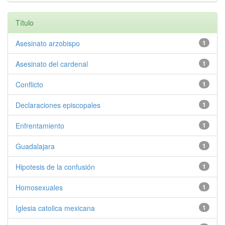
Título
Asesinato arzobispo
1
Asesinato del cardenal
1
Conflicto
1
Declaraciones episcopales
1
Enfrentamiento
1
Guadalajara
1
Hipotesis de la confusión
1
Homosexuales
1
Iglesia catolica mexicana
1