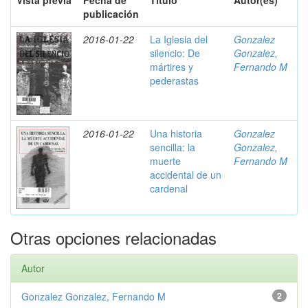
Vista previa
Fecha de
Título
Autor(es)
publicación
2016-01-22
La Iglesia del
Gonzalez
silencio: De
Gonzalez,
mártires y
Fernando M
pederastas
2016-01-22
Una historia
Gonzalez
sencilla: la
Gonzalez,
muerte
Fernando M
accidental de un
cardenal
Otras opciones relacionadas
Autor
Gonzalez Gonzalez, Fernando M
2