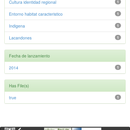
Cultura identidad regional
1
Entorno habitat caracteristico
1
Indigena
1
Lacandones
1
Fecha de lanzamiento
2014
1
Has File(s)
true
1