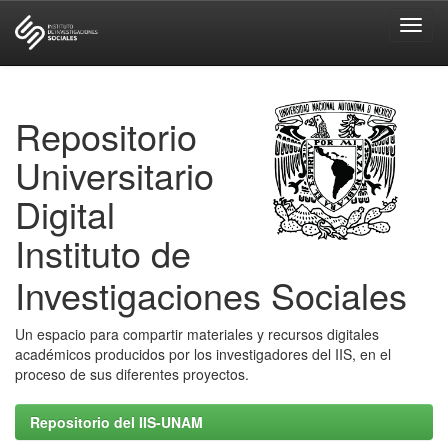
Skip
navigation
Repositorio
Universitario
Digital
Instituto de
Investigaciones Sociales
Un espacio para compartir materiales y recursos digitales
académicos producidos por los investigadores del IIS, en el
proceso de sus diferentes proyectos.
Repositorio del IIS-UNAM