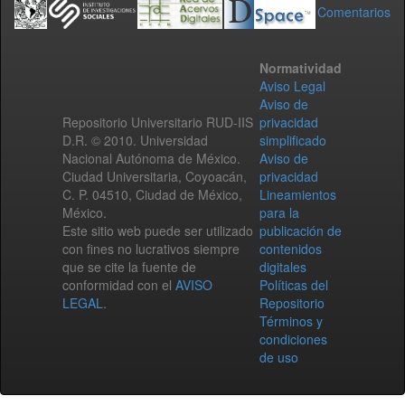
Comentarios
Normatividad
Aviso Legal
Aviso de
Repositorio Universitario RUD-IIS
privacidad
D.R. © 2010. Universidad
simplificado
Nacional Autónoma de México.
Aviso de
Ciudad Universitaria, Coyoacán,
privacidad
C. P. 04510, Ciudad de México,
Lineamientos
México.
para la
Este sitio web puede ser utilizado
publicación de
con fines no lucrativos siempre
contenidos
que se cite la fuente de
digitales
conformidad con el
AVISO
Políticas del
LEGAL
.
Repositorio
Términos y
condiciones
de uso