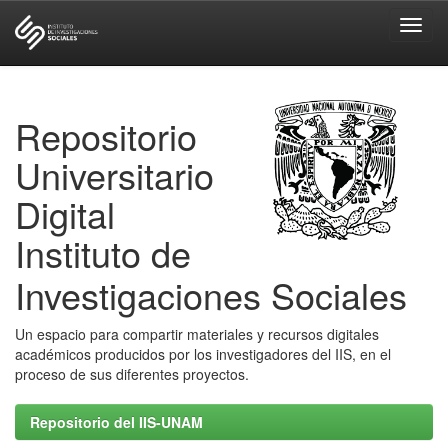
Skip
navigation
Repositorio
Universitario
Digital
Instituto de
Investigaciones Sociales
Un espacio para compartir materiales y recursos digitales
académicos producidos por los investigadores del IIS, en el
proceso de sus diferentes proyectos.
Repositorio del IIS-UNAM