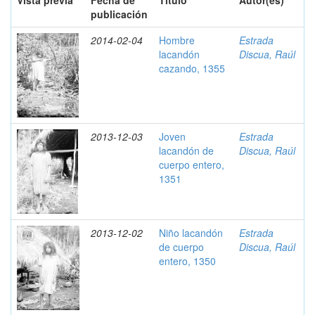
Vista previa
Fecha de
Título
Autor(es)
publicación
2014-02-04
Hombre
Estrada
lacandón
Discua, Raúl
cazando, 1355
2013-12-03
Joven
Estrada
lacandón de
Discua, Raúl
cuerpo entero,
1351
2013-12-02
Niño lacandón
Estrada
de cuerpo
Discua, Raúl
entero, 1350