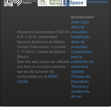
Comentarios
Normatividad
Aviso Legal
Aviso de
Repositorio Universitario RUD-IIS
privacidad
D.R. © 2010. Universidad
simplificado
Nacional Autónoma de México.
Aviso de
Ciudad Universitaria, Coyoacán,
privacidad
C. P. 04510, Ciudad de México,
Lineamientos
México.
para la
Este sitio web puede ser utilizado
publicación de
con fines no lucrativos siempre
contenidos
que se cite la fuente de
digitales
conformidad con el
AVISO
Políticas del
LEGAL
.
Repositorio
Términos y
condiciones
de uso