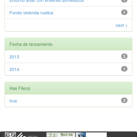
Entorno solar con enseres domesticos
Fondo vivienda rustica
1
next >
Fecha de lanzamiento
2013
2
2014
1
Has File(s)
true
3