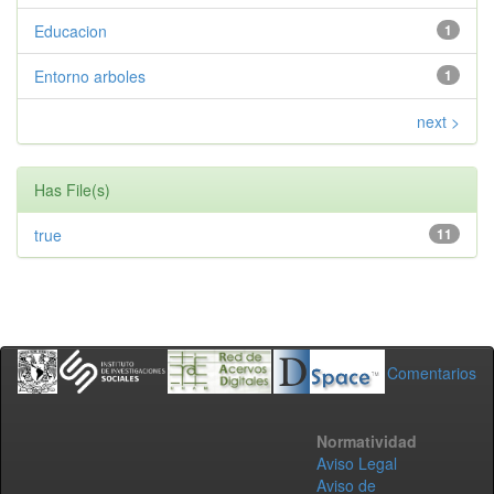
Educacion
1
Entorno arboles
1
next >
Has File(s)
true
11
Comentarios
Normatividad
Aviso Legal
Aviso de