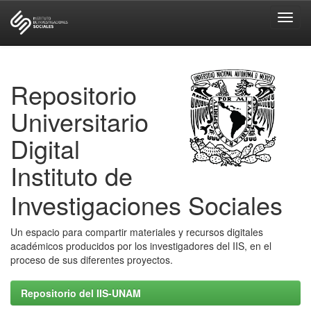
Skip
navigation
Repositorio
Universitario
Digital
Instituto de
Investigaciones Sociales
Un espacio para compartir materiales y recursos digitales
académicos producidos por los investigadores del IIS, en el
proceso de sus diferentes proyectos.
Repositorio del IIS-UNAM