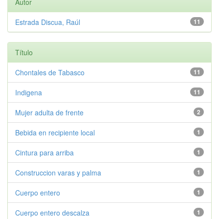
Autor
Estrada Discua, Raúl
11
Título
Chontales de Tabasco
11
Indigena
11
Mujer adulta de frente
2
Bebida en recipiente local
1
Cintura para arriba
1
Construccion varas y palma
1
Cuerpo entero
1
Cuerpo entero descalza
1