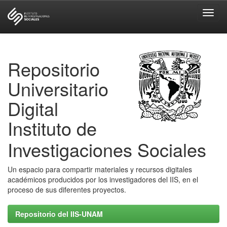
Skip
navigation
Repositorio
Universitario
Digital
Instituto de
Investigaciones Sociales
Un espacio para compartir materiales y recursos digitales
académicos producidos por los investigadores del IIS, en el
proceso de sus diferentes proyectos.
Repositorio del IIS-UNAM