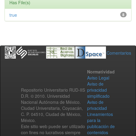
Has File(s)
true
8
Comentarios
Normatividad
Aviso Legal
Aviso de
Repositorio Universitario RUD-IIS
privacidad
D.R. © 2010. Universidad
simplificado
Nacional Autónoma de México.
Aviso de
Ciudad Universitaria, Coyoacán,
privacidad
C. P. 04510, Ciudad de México,
Lineamientos
México.
para la
Este sitio web puede ser utilizado
publicación de
con fines no lucrativos siempre
contenidos